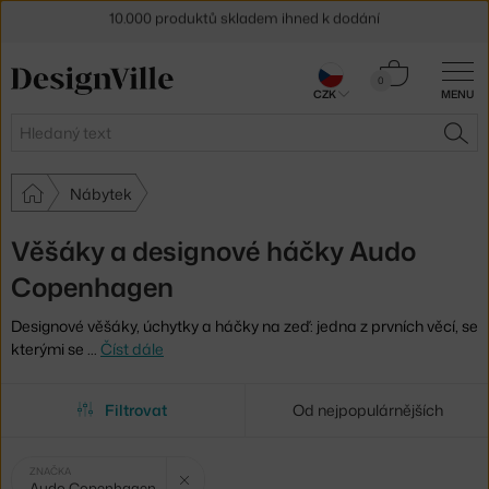
Sleva 5 % pro odběratele
newsletteru
Košík
0
30 dní na vrácení zboží
CZK
MENU
0 Kč
Hledat
HLE
Nábytek
Věšáky a designové háčky Audo
Copenhagen
Designové věšáky, úchytky a háčky na zeď: jedna z prvních věcí, se
kterými se
…
Číst dále
Filtrovat
Od nejpopulárnějších
Vybrané
Zrušit filtr
ZNAČKA
Audo Copenhagen