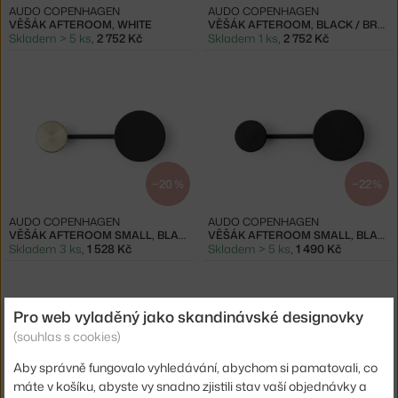
AUDO COPENHAGEN
AUDO COPENHAGEN
VĚŠÁK AFTEROOM, WHITE
VĚŠÁK AFTEROOM, BLACK / BRASS
Skladem > 5 ks
,
2 752 Kč
Skladem 1 ks
,
2 752 Kč
−20 %
−22 %
AUDO COPENHAGEN
AUDO COPENHAGEN
VĚŠÁK AFTEROOM SMALL, BLACK / BRASS
VĚŠÁK AFTEROOM SMALL, BLACK
Skladem 3 ks
,
1 528 Kč
Skladem > 5 ks
,
1 490 Kč
Pro web vyladěný jako skandinávské designovky
(souhlas s cookies)
Aby správně fungovalo vyhledávání, abychom si pamatovali, co
máte v košíku, abyste vy snadno zjistili stav vaší objednávky a