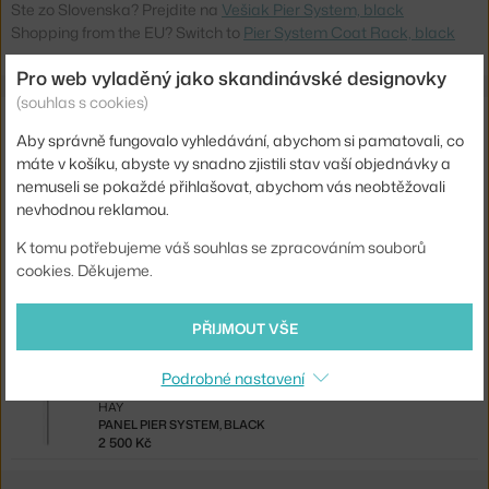
Ste zo Slovenska? Prejdite na
Vešiak Pier System, black
Shopping from the EU? Switch to
Pier System Coat Rack, black
Pro web vyladěný jako skandinávské designovky
(souhlas s cookies)
Související produkty
Aby správně fungovalo vyhledávání, abychom si pamatovali, co
máte v košíku, abyste vy snadno zjistili stav vaší objednávky a
HAY
nemuseli se pokaždé přihlašovat, abychom vás neobtěžovali
NÁSTĚNNÝ PANEL PIER SYSTEM 2KS, CLEAR ALUMINIUM
5 000 Kč
nevhodnou reklamou.
K tomu potřebujeme váš souhlas se zpracováním souborů
HAY
PANEL PIER SYSTEM 2KS, BLACK
cookies. Děkujeme.
5 000 Kč
PŘIJMOUT VŠE
HAY
PANEL PIER SYSTEM, ALUMINIUM
2 500 Kč
Podrobné nastavení
HAY
PANEL PIER SYSTEM, BLACK
2 500 Kč