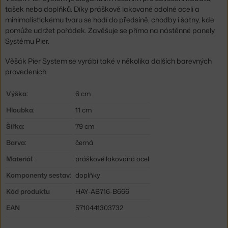
tašek nebo doplňků. Díky práškově lakované odolné oceli a
minimalistickému tvaru se hodí do předsíně, chodby i šatny, kde
pomůže udržet pořádek. Zavěšuje se přímo na nástěnné panely
Systému Pier.
Věšák Pier System se vyrábí také v několika dalších barevných
provedeních.
Výška:
6 cm
Hloubka:
11 cm
Šířka:
79 cm
Barva:
černá
Materiál:
práškově lakovaná ocel
Komponenty sestav:
doplňky
Kód produktu
HAY-AB716-B666
EAN
5710441303732