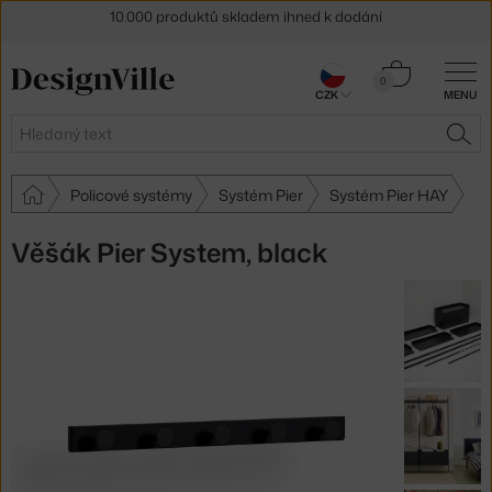
Sleva 5 % pro odběratele
newsletteru
Košík
30 dní na vrácení zboží
0
CZK
MENU
0 Kč
Hledat
HLE
Policové systémy
Systém Pier
Systém Pier HAY
Věšák Pier System, black