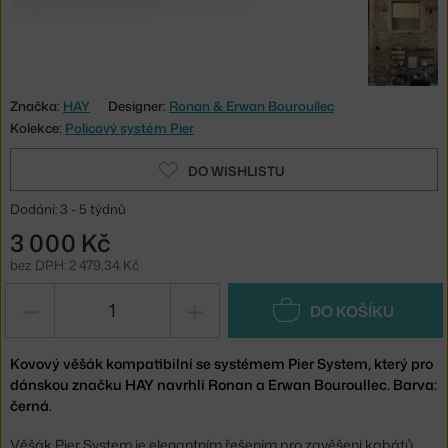
Značka:
HAY
Designer:
Ronan & Erwan Bouroullec
Kolekce:
Policový systém Pier
DO WISHLISTU
Dodání: 3 - 5 týdnů
3 000 Kč
bez DPH: 2 479,34 Kč
−
+
DO KOŠÍKU
Kovový věšák kompatibilní se systémem Pier System, který pro
dánskou značku HAY navrhli Ronan a Erwan Bouroullec. Barva:
černá.
Věšák Pier System je elegantním řešením pro zavěšení kabátů,