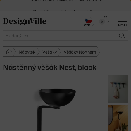
Sleva 5 % pro odběratele
newsletteru
30 dní na vrácení zboží
Košík
0
CZK
MENU
0 Kč
Hledat
HLE
Nábytek
Věšáky
Věšáky Northern
Nástěnný věšák Nest, black