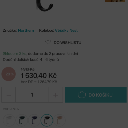
Značka:
Northern
Kolekce:
Věšáky Nest
DO WISHLISTU
Skladem 3 ks
, dodáme do 2 pracovních dní
Dodání dalších kusů: 4 - 6 týdnů
1 913 Kč
1 530,40 Kč
−20 %
bez DPH: 1 264,79 Kč
−
+
DO KOŠÍKU
VARIANTA