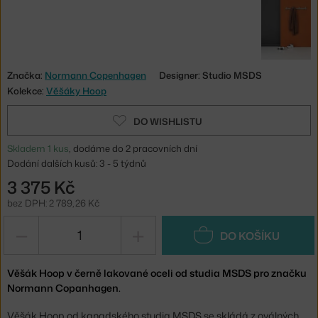
Značka:
Normann Copenhagen
Designer: Studio MSDS
Kolekce:
Věšáky Hoop
DO WISHLISTU
Skladem 1 kus
, dodáme do 2 pracovních dní
Dodání dalších kusů: 3 - 5 týdnů
3 375 Kč
bez DPH: 2 789,26 Kč
−
+
DO KOŠÍKU
Věšák Hoop v černě lakované oceli od studia MSDS pro značku
Normann Copanhagen.
Věšák Hoop od kanadského studia MSDS se skládá z oválných