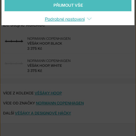
Shopping from the EU? Switch to
Hoop Coat Rack, black
PŘIJMOUT VŠE
Podrobné nastavení
Ze stejné kolekce
NORMANN COPENHAGEN
VĚŠÁK HOOP, BLACK
3 375 Kč
NORMANN COPENHAGEN
VĚŠÁK HOOP, WHITE
3 375 Kč
VÍCE Z KOLEKCE
VĚŠÁKY HOOP
VÍCE OD ZNAČKY
NORMANN COPENHAGEN
DALŠÍ
VĚŠÁKY A DESIGNOVÉ HÁČKY