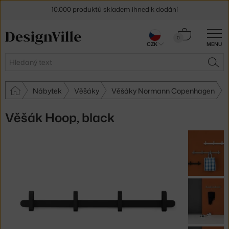
10.000 produktů skladem ihned k dodání
Sleva 5 % pro odběratele
newsletteru
Košík
0
30 dní na vrácení zboží
CZK
MENU
0 Kč
Hledat
HLE
Nábytek
Věšáky
Věšáky Normann Copenhagen
Věšák Hoop, black