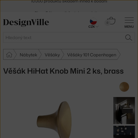
Sleva 5 % pro odběratele
newsletteru
30 dní na vrácení zboží
Košík
0
CZK
MENU
0 Kč
Hledat
HLE
Nábytek
Věšáky
Věšáky 101 Copenhagen
Věšák HiHat Knob Mini 2 ks, brass