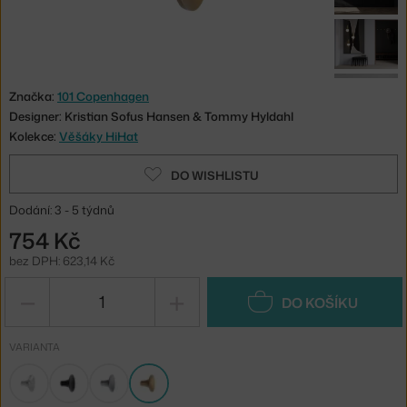
Značka:
101 Copenhagen
Designer: Kristian Sofus Hansen & Tommy Hyldahl
Kolekce:
Věšáky HiHat
DO WISHLISTU
Dodání: 3 - 5 týdnů
754 Kč
bez DPH: 623,14 Kč
−
+
DO KOŠÍKU
VARIANTA