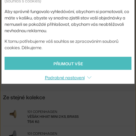
(souhlas s cookies)
Průměr:
3,5 cm
Aby správně fungovalo vyhledávání, abychom si pamatovali, co
Barva:
zlatá
máte v košíku, abyste vy snadno zjistili stav vaší objednávky a
Materiál:
mosaz, ocel
nemuseli se pokaždé přihlašovat, abychom vás neobtěžovali
nevhodnou reklamou.
Typ věšáku:
nástěnný, vhodné jako úchytka
K tomu potřebujeme váš souhlas se zpracováním souborů
Kód produktu
1CP-214061
cookies. Děkujeme.
EAN
4251501406945
PŘIJMOUT VŠE
Ste zo Slovenska? Prejdite na
Vešiak HiHat Mini 2 ks, brass
Shopping from the EU? Switch to
HiHat Knob Mini set of 2, brass
Podrobné nastavení
Ze stejné kolekce
101 COPENHAGEN
VĚŠÁK HIHAT MINI 2 KS, BRASS
754 Kč
101 COPENHAGEN