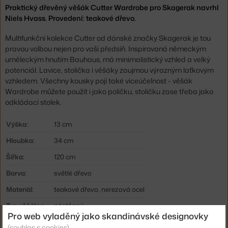
Praktický dřevěný věšák Cutter Wardrobe pro Skagerak navrhl
Niels Hvass. Provedení: teakové dřevo.
Multifunkční kolekce Cutter od dánské značky Skagerak je tou
pravou volbou nejen pro vaši předsíň. Inspirovaná německým
uměleckým hnutím Bauhaus, má minimalistický vzhled a velký
potenciál. Lavice, stolička i věšáky zaujmou výrazným laťkovým
vzhledem. Všechny kousky pojí také víceúčelnost - věšák
Wardrobe můžete použít i jako poličku, stoličku zase třeba jako
odkládací stolek.
Výška:
13 cm
Hloubka:
34 cm
Šířka:
120 cm
Barva:
světlé dřevo
Materiál:
teakové dřevo, nerezová ocel
Typ věšáku:
nástěnný
Pro web vyladěný jako skandinávské designovky
Kód produktu
SKA-S1920450
(souhlas s cookies)