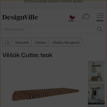
Sleva 5 % pro odběratele
newsletteru
30 dní na vrácení zboží
Košík
0
CZK
MENU
0 Kč
Hledat
HLE
Nábytek
Věšáky
Věšáky Skagerak
Věšák Cutter, teak