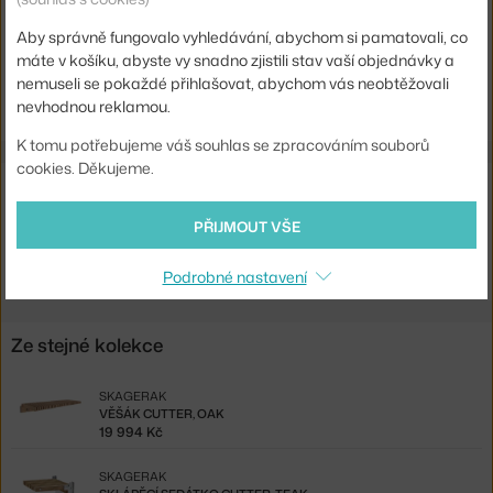
EAN
5706420029946
Aby správně fungovalo vyhledávání, abychom si pamatovali, co
máte v košíku, abyste vy snadno zjistili stav vaší objednávky a
Ste zo Slovenska? Prejdite na
Vešiak Cutter, teak
nemuseli se pokaždé přihlašovat, abychom vás neobtěžovali
Shopping from the EU? Switch to
Cutter Wardrobe, teak
nevhodnou reklamou.
K tomu potřebujeme váš souhlas se zpracováním souborů
cookies. Děkujeme.
Související produkty
PŘIJMOUT VŠE
SKAGERAK
LAVICE CUTTER, TEAK
25 974 Kč
Podrobné nastavení
Ze stejné kolekce
SKAGERAK
VĚŠÁK CUTTER, OAK
19 994 Kč
SKAGERAK