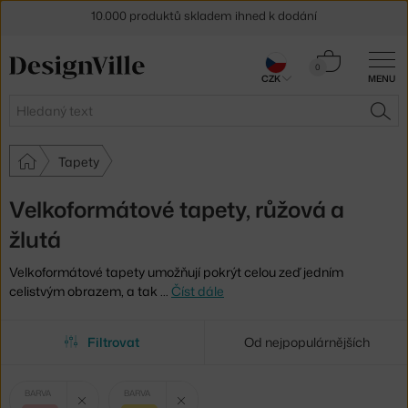
10.000 produktů skladem ihned k dodání
Sleva 5 % pro odběratele
newsletteru
Košík
0
30 dní na vrácení zboží
CZK
MENU
0 Kč
Hledat
HLE
Tapety
Velkoformátové tapety, růžová a
žlutá
Velkoformátové tapety umožňují pokrýt celou zeď jedním
celistvým obrazem, a tak
…
Číst dále
Filtrovat
Od nejpopulárnějších
Vybrané
Zrušit filtr
Zrušit filtr
BARVA
BARVA