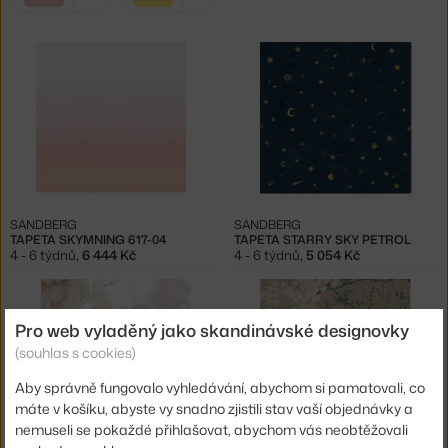
filtry:
růžová
žlutá
SANDBERG
SANDBERG
TAPETA SKYMNING 617-04
TAPETA STARRY SKY PETROL
4 - 6 týdnů
,
6 444 Kč
4 - 6 týdnů
,
5 054 Kč
Pro web vyladěný jako skandinávské designovky
(souhlas s cookies)
Aby správně fungovalo vyhledávání, abychom si pamatovali, co
máte v košíku, abyste vy snadno zjistili stav vaší objednávky a
nemuseli se pokaždé přihlašovat, abychom vás neobtěžovali