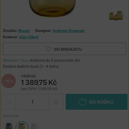
Značka:
Muuto
Designer:
Andreas Engesvik
Kolekce:
Vázy Silent
DO WISHLISTU
Skladem 1 kus
, dodáme do 2 pracovních dní
Dodání dalších kusů: 3 - 4 týdny
1 635 Kč
1 389,75 Kč
−15 %
bez DPH: 1 148,55 Kč
−
+
DO KOŠÍKU
VARIANTA