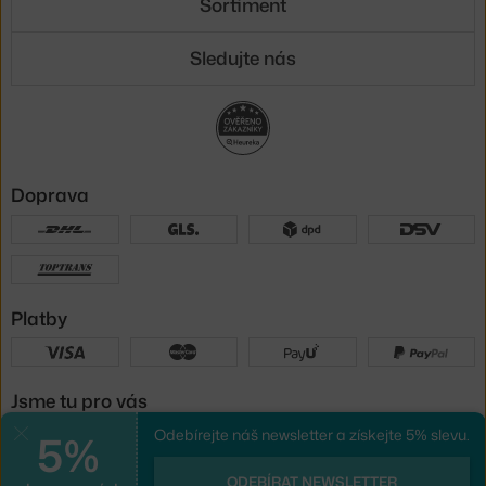
Sortiment
Sledujte nás
Doprava
Platby
Jsme tu pro vás
5%
Odebírejte náš newsletter a získejte 5% slevu.
Zavřít
UX design
a
e-shop na míru
od
ODEBÍRAT NEWSLETTER