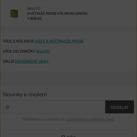
MUUTO
KVĚTINÁČ RIDGE H15, MOSS GREEN
1 308 Kč
VÍCE Z KOLEKCE
VÁZY A KVĚTINÁČE RIDGE
VÍCE OD ZNAČKY
MUUTO
DALŠÍ
DESIGNOVÉ VÁZY
Novinky e-mailem
ODESLAT
Přihlášením souhlasíte se
zpracováním osobních údajů
.