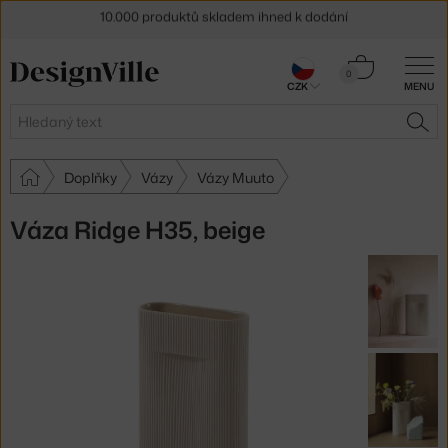
Sleva 5 % pro odběratele
newsletteru
Košík
0
30 dní na vrácení zboží
CZK
MENU
0 Kč
Hledat
HLE
Doplňky
Vázy
Vázy Muuto
Váza Ridge H35, beige