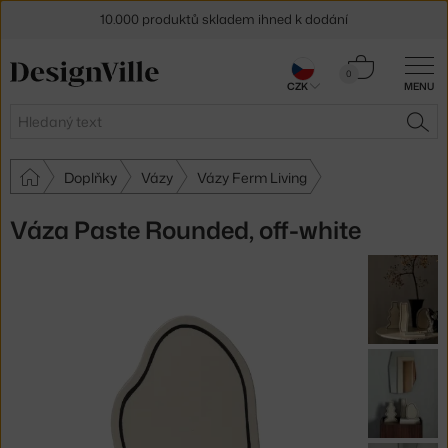
10.000 produktů skladem ihned k dodání
Sleva 5 % pro odběratele
newsletteru
Košík
0
CZK
MENU
0 Kč
30 dní na vrácení zboží
Hledat
HLE
Doplňky
Vázy
Vázy Ferm Living
Váza Paste Rounded, off-white