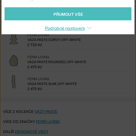
PŘIJMOUT VŠE
Ze stejné kolekce
Podrobné nastavení
FERM LIVING
VÁZA PASTE CURVY, OFF-WHITE
2 725 Kč
FERM LIVING
VÁZA PASTE ROUNDED, OFF-WHITE
2 475 Kč
FERM LIVING
VÁZA PASTE SLIM, OFF-WHITE
2 475 Kč
VÍCE Z KOLEKCE
VÁZY PASTE
VÍCE OD ZNAČKY
FERM LIVING
DALŠÍ
DESIGNOVÉ VÁZY