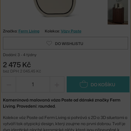
Značka:
Ferm Living
Kolekce:
Vázy Paste
DO WISHLISTU
Dodání: 3 - 4 týdny
2 475 Kč
bez DPH: 2 045,45 Kč
−
+
DO KOŠÍKU
Kameninová malovaná váza Paste od dánské značky Ferm
Living. Provedení: rounded.
Kolekce váz Paste od Ferm Living si pohrává s 2D a 3D siluetami a
vytváří tak atypický design, který zaujme na první dobrou. Tvoří je
dva identické ploché keramické pláty, které jsou připevněné k