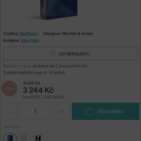
Značka:
Northern
Designer: Morten & Jonas
Kolekce:
Vázy Into
DO WISHLISTU
Skladem 1 kus
, dodáme do 2 pracovních dní
Dodání dalších kusů: 4 - 6 týdnů
4 055 Kč
3 244 Kč
−20 %
bez DPH: 2 680,99 Kč
−
+
DO KOŠÍKU
VARIANTA