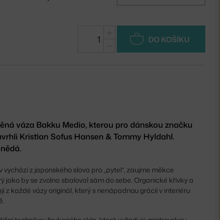
+
DO KOŠÍKU
−
něná váza Bakku Medio, kterou pro dánskou značku
vrhli Kristian Sofus Hansen & Tommy Hyldahl.
hnědá.
v vychází z japonského slova pro „pytel“, zaujme měkce
ý jako by se zvolna sbaloval sám do sebe. Organické křivky a
í z každé vázy originál, který s nenápadnou grácií v interiéru
ě.
diční technikou foukaného skla, která vyžaduje mistrovskou