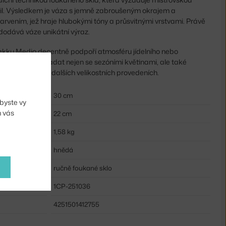
tail. Výsledkem je váza s jemně zabroušeným okrajem a
rvením, jež hraje hlubokými tóny a průsvitnými vrstvami. Právě
dodává váze unikátní výraz.
akku Medio decentně podpoří atmosféru jídelního nebo
kvěle bude vypadat nejen se sezóními květinami, ale také
 vyrábí také v dalších velikostních provedeních.
30 cm
byste vy
m vás
22 cm
1,58 kg
hnědá
ručně foukané sklo
1CP-251036
4251501412755