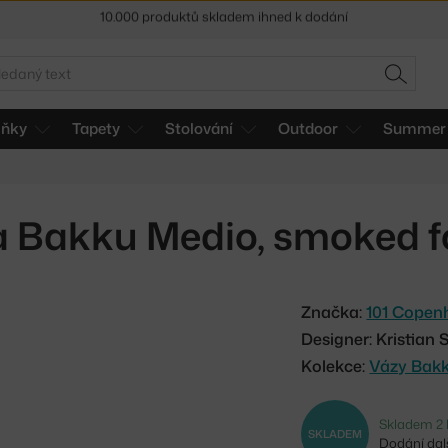
Sleva 5 % pro odběratele
newsletteru
30 dní na vrácení zboží
edat
HLEDAT
lňky
Tapety
Stolování
Outdoor
Summer 
 Bakku Medio, smoked f
Značka:
101 Copen
Designer: Kristia
Kolekce:
Vázy Bak
Skladem 2 
SKLADEM
Dodání dalš