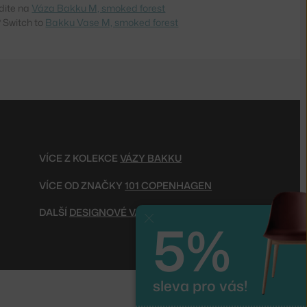
dite na
Váza Bakku M, smoked forest
 Switch to
Bakku Vase M, smoked forest
VÍCE Z KOLEKCE
VÁZY BAKKU
VÍCE OD ZNAČKY
101 COPENHAGEN
DALŠÍ
DESIGNOVÉ VÁZY
5%
Zavřít
sleva pro vás!