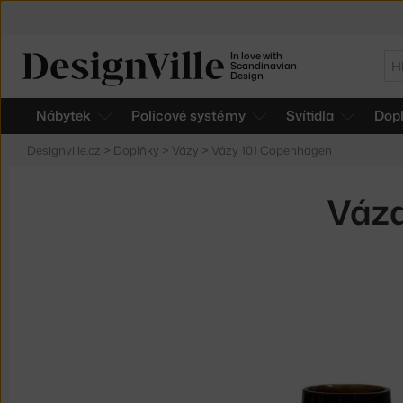
In love with
Hl
Scandinavian
Design
Nábytek
Policové systémy
Svítidla
Dop
Designville.cz
>
Doplňky
>
Vázy
>
Vázy 101 Copenhagen
Váza