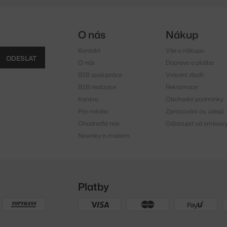
O nás
Nákup
Kontakt
Vše o nákupu
ODESLAT
O nás
Doprava a platba
B2B spolupráce
Vrácení zboží
B2B realizace
Reklamace
Kariéra
Obchodní podmínky
Pro média
Zpracování os. údajů
Ohodnoťte nás
Odstoupit od smlouv
Novinky e-mailem
Platby