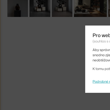
Pro we
(souhlas s 
Aby správn
snadno zji
neobtěžova
K tomu pot
Podrobné 