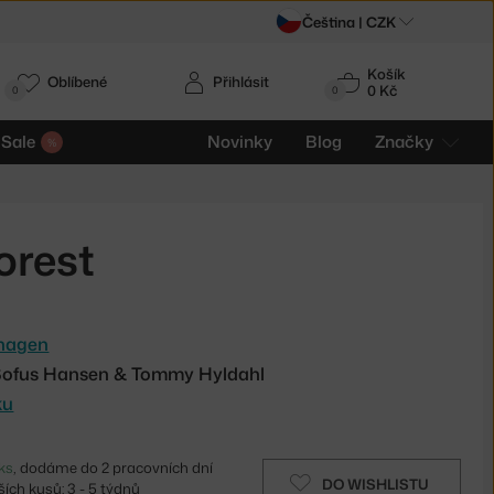
Čeština |
CZK
Košík
Oblíbené
Přihlásit
0 Kč
0
0
Sale
Novinky
Blog
Značky
orest
hagen
n Sofus Hansen & Tommy Hyldahl
ku
ks
, dodáme do 2 pracovních dní
DO WISHLISTU
ích kusů: 3 - 5 týdnů