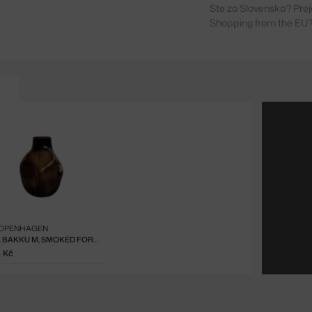
Ste zo Slovenska? Prej
Shopping from the EU?
COPENHAGEN
VÁZA BAKKU M, SMOKED FOREST
4 Kč