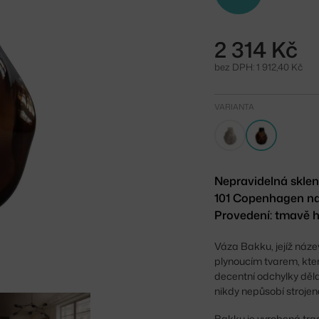
2 314 Kč
bez DPH: 1 912,40 Kč
VARIANTA
Nepravidelná skle
101 Copenhagen na
Provedení: tmavě 
Váza Bakku, jejíž náze
plynoucím tvarem, kter
decentní odchylky dělaj
nikdy nepůsobí strojen
Bakku je vyrobená tra