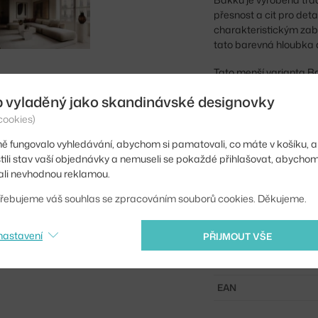
přesnost a cit pro de
charakteristickým zaba
tato barevná hloubka 
Tato menší varianta B
odkládacího stolku a s
b vyladěný jako skandinávské designovky
prázdná. Váza Bakku se
cookies)
Výška:
ě fungovalo vyhledávání, abychom si pamatovali, co máte v košíku, a
stili stav vaší objednávky a nemuseli se pokaždé přihlašovat, abycho
Průměr:
li nevhodnou reklamou.
Hmotnost:
řebujeme váš souhlas se zpracováním souborů cookies. Děkujeme.
Barva:
nastavení
PŘIJMOUT VŠE
Materiál:
Kód produktu
EAN