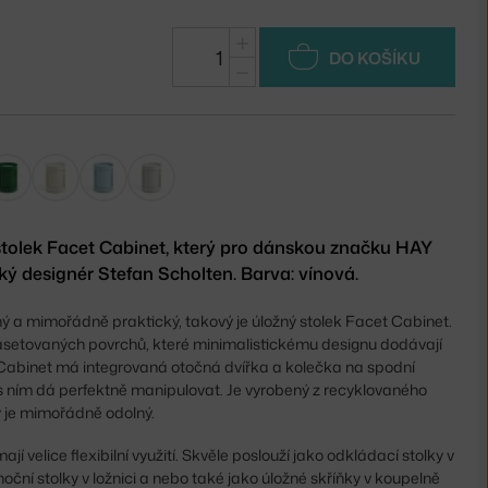
+
DO KOŠÍKU
−
 stolek Facet Cabinet, který pro dánskou značku HAY
ý designér Stefan Scholten. Barva: vínová.
ý a mimořádně praktický, takový je úložný stolek Facet Cabinet.
fasetovaných povrchů, které minimalistickému designu dodávají
Cabinet má integrovaná otočná dvířka a kolečka na spodní
s ním dá perfektně manipulovat. Je vyrobený z recyklovaného
 je mimořádně odolný.
jí velice flexibilní využití. Skvěle poslouží jako odkládací stolky v
oční stolky v ložnici a nebo také jako úložné skříňky v koupelně