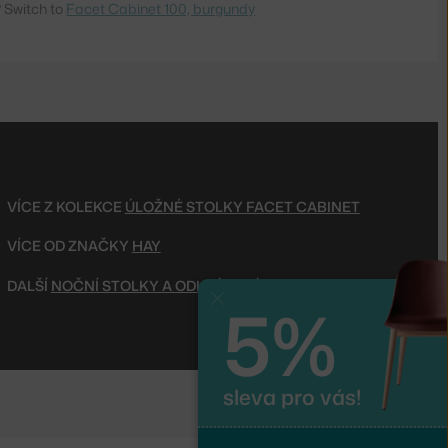
 Switch to
Facet Cabinet 100, burgundy
VÍCE Z KOLEKCE
ÚLOŽNÉ STOLKY FACET CABINET
VÍCE OD ZNAČKY
HAY
DALŠÍ
NOČNÍ STOLKY A ODKLÁDACÍ STOLKY
5%
Zavřít
sleva pro vás!