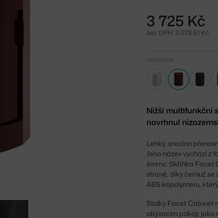
3 725 Kč
bez DPH: 3 078,51 Kč
VARIANTA
Nižší multifunkční
navrhnul nizozemsk
Lehký, snadno přenosn
Jeho název vychází z 
šmrnc. Skříňka Facet 
straně, díky čemuž se 
ABS kopolymeru, který
Stolky Facet Cabinet ma
obývacím pokoji, jako n