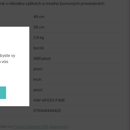
upné v několika výškách a mnoha barevných provedeních.
49 cm
38 cm
3,9 kg
bordó
byste vy
ABS plast
m vás
plast
kruh
plast
HAY-AF033-F408
5710441449423
dite na
Facet Cabinet 100, burgundy