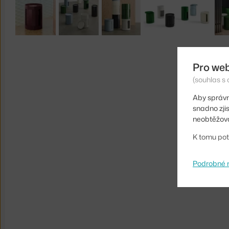
Pro we
(souhlas s 
Aby správn
snadno zji
neobtěžova
K tomu pot
Podrobné 