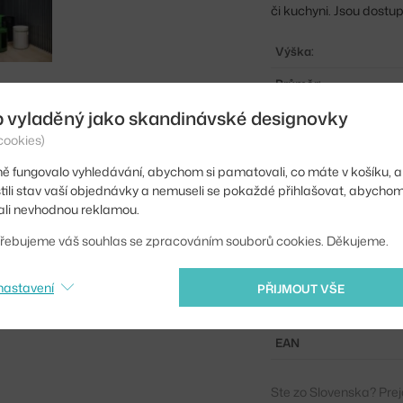
či kuchyni. Jsou dost
Výška:
Průměr:
b vyladěný jako skandinávské designovky
Hmotnost:
cookies)
Barva:
ě fungovalo vyhledávání, abychom si pamatovali, co máte v košíku, a
Materiál:
stili stav vaší objednávky a nemuseli se pokaždé přihlašovat, abycho
li nevhodnou reklamou.
Podnož:
řebujeme váš souhlas se zpracováním souborů cookies. Děkujeme.
Tvar stolu:
Deska stolu:
nastavení
PŘIJMOUT VŠE
Kód produktu
EAN
Ste zo Slovenska? Prej