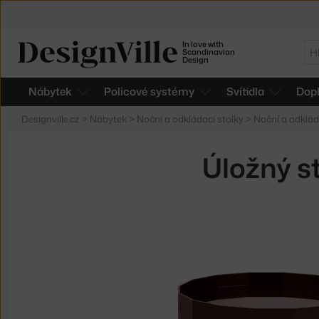
In love with
Hl
Scandinavian
Design
Nábytek
Policové systémy
Svítidla
Dop
Designville.cz
>
Nábytek
>
Noční a odkládací stolky
>
Noční a odklád
Úložný s