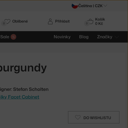
Čeština |
CZK
Košík
Oblíbené
Přihlásit
0 Kč
0
0
Sale
Novinky
Blog
Značky
 burgundy
igner: Stefan Scholten
olky Facet Cabinet
DO WISHLISTU