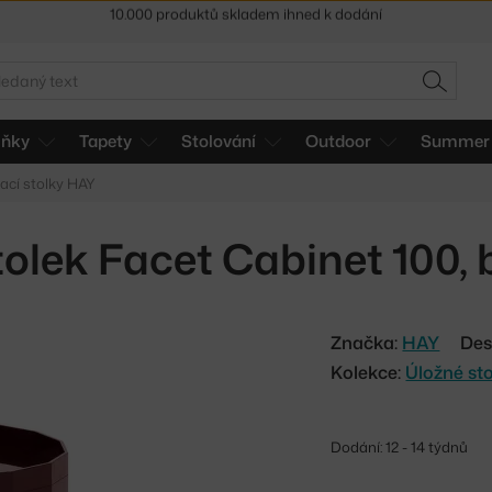
Sleva 5 % pro odběratele
newsletteru
30 dní na vrácení zboží
edat
HLEDAT
lňky
Tapety
Stolování
Outdoor
Summer 
ací stolky HAY
tolek Facet Cabinet 100,
Značka:
HAY
Des
Kolekce:
Úložné st
Dodání: 12 - 14 týdnů