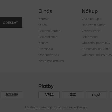
O nás
Nákup
Kontakt
Vše o nákupu
ODESLAT
O nás
Doprava a platba
B2B spolupráce
Vrácení zboží
B2B realizace
Reklamace
Kariéra
Obchodní podmínky
Pro média
Zpracování os. údajů
Ohodnoťte nás
Odstoupit od smlouv
Novinky e-mailem
Platby
UX design
a
e-shop na míru
od
PeckaDesign