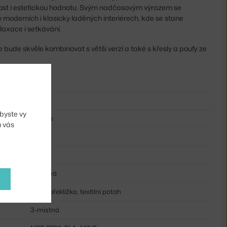
tnost i estetickou hodnotu. Svým nadčasovým výrazem se
moderních i klasicky laděných interiérech, kde se stane
laxace i setkávání.
ude skvěle kombinovat s větší verzí a také s křesly a poufy ze
69 cm
42 cm
byste vy
220 cm
m vás
65 cm
97 cm
mintová
pěna, překližka, textilní potah
3-místná