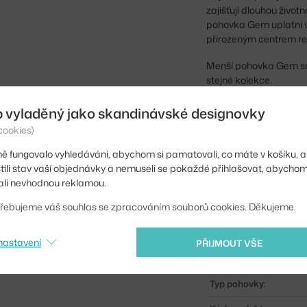
zajišťují dlouhou živo
pohovka Gem uplatní v 
přirozeným centrem re
Menší pohovka Gem se b
stejné kolekce.
b vyladěný jako skandinávské designovky
Výška:
cookies)
Výška sedáku:
ě fungovalo vyhledávání, abychom si pamatovali, co máte v košíku, a
Délka:
stili stav vaší objednávky a nemuseli se pokaždé přihlašovat, abycho
li nevhodnou reklamou.
Hloubka:
řebujeme váš souhlas se zpracováním souborů cookies. Děkujeme.
Šířka:
Barva:
nastavení
PŘIJMOUT VŠE
Materiál:
Typ pohovky: