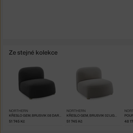
Ze stejné kolekce
NORTHERN
NORTHERN
NOR
KŘESLO GEM, BRUSVIK 08 DARK GREY
KŘESLO GEM, BRUSVIK 02 LIGHT GREY
POUF
51 745 Kč
51 745 Kč
48 1