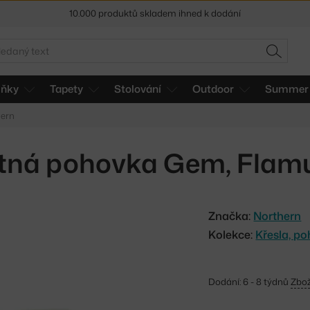
10.000 produktů skladem ihned k dodání
Sleva 5 % pro odběratele
newsletteru
edat
HLEDAT
30 dní na vrácení zboží
lňky
Tapety
Stolování
Outdoor
Summer 
hern
stná pohovka Gem, Flamu
Značka:
Northern
Kolekce:
Křesla, p
Dodání: 6 - 8 týdnů
Zbož