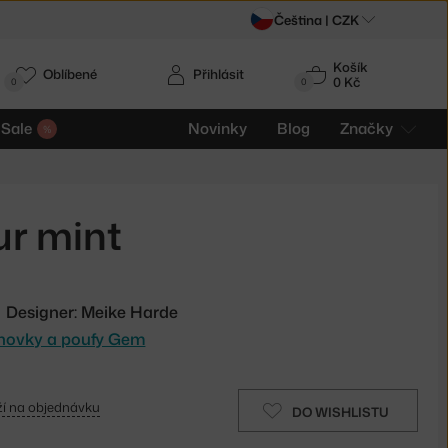
Čeština |
CZK
Košík
Oblíbené
Přihlásit
0 Kč
0
0
Sale
Novinky
Blog
Značky
r mint
Designer: Meike Harde
ohovky a poufy Gem
í na objednávku
DO WISHLISTU