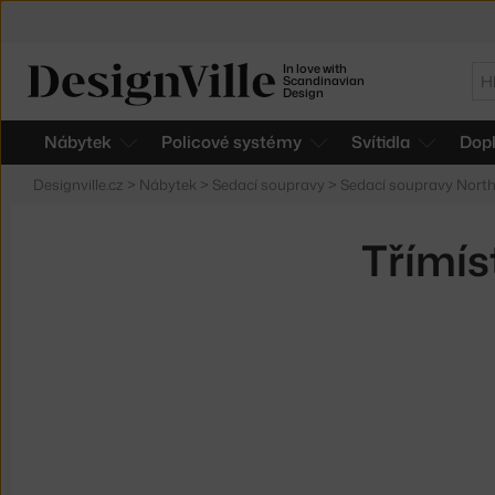
In love with
Hl
Scandinavian
Design
Nábytek
Policové systémy
Svítidla
Dop
Designville.cz
>
Nábytek
>
Sedací soupravy
>
Sedací soupravy Nort
Třímí