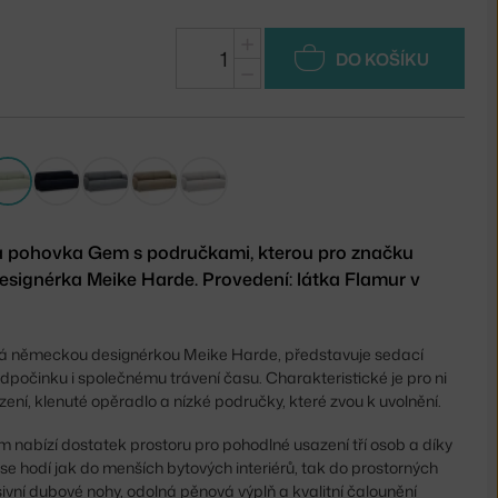
+
DO KOŠÍKU
−
ná pohovka Gem s područkami, kterou pro značku
esignérka Meike Harde. Provedení: látka Flamur v
á německou designérkou Meike Harde, představuje sedací
odpočinku i společnému trávení času. Charakteristické je pro ni
ení, klenuté opěradlo a nízké područky, které zvou k uvolnění.
 nabízí dostatek prostoru pro pohodlné usazení tří osob a díky
e hodí jak do menších bytových interiérů, tak do prostorných
vní dubové nohy, odolná pěnová výplň a kvalitní čalounění