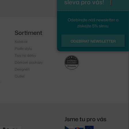
sleva pro vás!
Odebírejte náš newsletter a
získejte 5% slevu.
Sortiment
Sledujte nás
ODEBÍRAT NEWSLETTER
Kolekce
Instagram
Podle stylu
Facebook
Tipy na dárky
Dárkové poukazy
Designéři
Outlet
y
Jsme tu pro vás