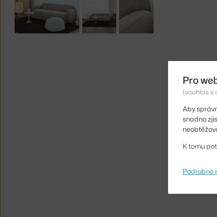
Pro we
(souhlas s 
Aby správn
snadno zji
neobtěžova
K tomu pot
Podrobné 