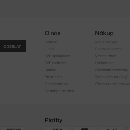
O nás
Nákup
Kontakt
Vše o nákupu
ODESLAT
O nás
Doprava a platba
B2B spolupráce
Vrácení zboží
B2B realizace
Reklamace
Kariéra
Obchodní podmínky
Pro média
Zpracování os. údajů
Ohodnoťte nás
Odstoupit od smlouv
Novinky e-mailem
Platby