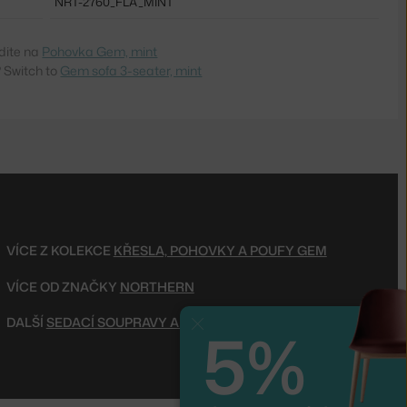
NRT-2760_FLA_MINT
dite na
Pohovka Gem, mint
 Switch to
Gem sofa 3-seater, mint
VÍCE Z KOLEKCE
KŘESLA, POHOVKY A POUFY GEM
VÍCE OD ZNAČKY
NORTHERN
DALŠÍ
SEDACÍ SOUPRAVY A POHOVKY
5%
Zavřít