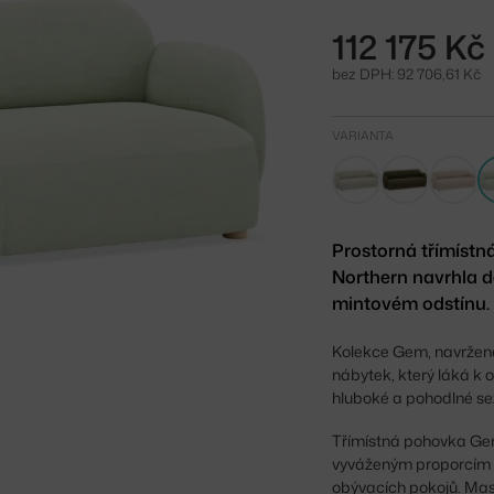
112 175 Kč
bez DPH: 92 706,61 Kč
VARIANTA
Prostorná třímíst
Northern navrhla d
mintovém odstínu.
Kolekce Gem, navržen
nábytek, který láká k 
hluboké a pohodlné sez
Třímístná pohovka Gem
vyváženým proporcím s
obývacích pokojů. Masi