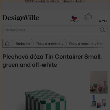
Sleva 5 % pro odběratele
newsletteru
30 dní na vrácení zboží
Košík
0
CZK
MENU
0 Kč
Hledat
HLE
Stolování
Dózy a máslenky
Dózy a máslenky HAY
Plechová dóza Tin Container Small,
green and off-white