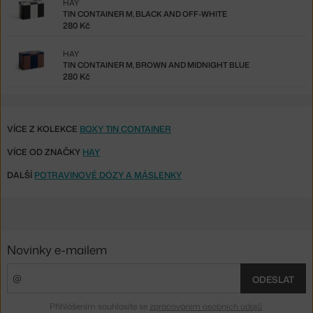
HAY
TIN CONTAINER M, BLACK AND OFF-WHITE
280 Kč
HAY
TIN CONTAINER M, BROWN AND MIDNIGHT BLUE
280 Kč
VÍCE Z KOLEKCE
BOXY TIN CONTAINER
VÍCE OD ZNAČKY
HAY
DALŠÍ
POTRAVINOVÉ DÓZY A MÁSLENKY
Novinky e-mailem
ODESLAT
Přihlášením souhlasíte se
zpracováním osobních údajů
.