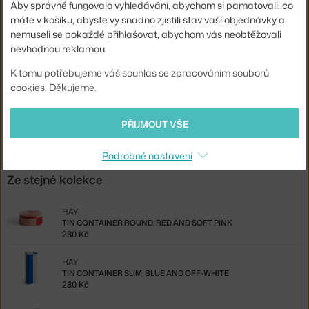
Materiál:
plech
Aby správně fungovalo vyhledávání, abychom si pamatovali, co
máte v košíku, abyste vy snadno zjistili stav vaší objednávky a
Kód produktu
HAY-AE360-A907-AT54
nemuseli se pokaždé přihlašovat, abychom vás neobtěžovali
nevhodnou reklamou.
EAN
5710441419419
K tomu potřebujeme váš souhlas se zpracováním souborů
Ste zo Slovenska? Prejdite na
Tin Container Round, burgundy and
cookies. Děkujeme.
ice blue
Shopping from the EU? Switch to
Tin Container Round, burgundy
PŘIJMOUT VŠE
and ice blue
Podrobné nastavení
Ze stejné kolekce
HAY
TIN CONTAINER ROUND, RED AND SOFT PINK
280 Kč
HAY
TIN CONTAINER SLIM, BLUE AND OFF-WHITE
280 Kč