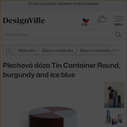
Sleva 5 % pro odběratele
newsletteru
30 dní na vrácení zboží
Košík
0
CZK
MENU
0 Kč
Hledat
HLE
Stolování
Dózy a máslenky
Dózy a máslenky HAY
Plechová dóza Tin Container Round,
burgundy and ice blue