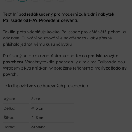
Textilní podsedák určený pro moderní zahradní nábytek
Palissade od HAY. Provedení: červená.
Textilní potah doplňuje kolekci Palissade pro ještě větší pohodlí a
odolnost. Funkční polstrování je navrženo tak, aby přesně
přiléhalo jednotlivému kusu nábytku.
Prošívaný potah má zadní stranu opatřenou
protiskluzovým
povrchem
. Všechny textilní podsedáky z kolekce Palissade jsou
vyrobeny z kvalitní tkaniny potažené teflonem a mají
voděodolný
povrch.
Je k dispozici ve více barevných provedeních.
Výška:
3 cm
Délka:
41,5 cm
Šířka:
41,5 cm
Barva:
červená