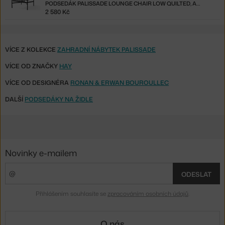
PODSEDÁK PALISSADE LOUNGE CHAIR LOW QUILTED, ANTHRACITE
2 580 Kč
VÍCE Z KOLEKCE
ZAHRADNÍ NÁBYTEK PALISSADE
VÍCE OD ZNAČKY
HAY
VÍCE OD DESIGNÉRA
RONAN & ERWAN BOUROULLEC
DALŠÍ
PODSEDÁKY NA ŽIDLE
Novinky e-mailem
ODESLAT
Přihlášením souhlasíte se
zpracováním osobních údajů
.
O nás