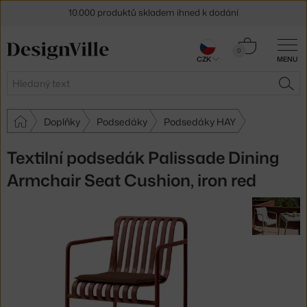
10.000 produktů skladem ihned k dodání
Sleva 5 % pro odběratele
newsletteru
Košík
0
30 dní na vrácení zboží
CZK
MENU
0 Kč
Hledat
HLE
Doplňky
Podsedáky
Podsedáky HAY
Textilní podsedák Palissade Dining
Armchair Seat Cushion, iron red