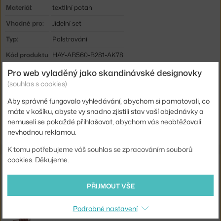
Materiál:
textilní potah
Vhodné pro:
Jídelní set
Typ:
Polstrování
Kód produktu
HAY-AB560-B281-AK78
EAN
5710441316886
Pro web vyladěný jako skandinávské designovky
(souhlas s cookies)
Ste zo Slovenska? Prejdite na
Podsedák Palissade Armchair, iron
Aby správně fungovalo vyhledávání, abychom si pamatovali, co
red
máte v košíku, abyste vy snadno zjistili stav vaší objednávky a
Shopping from the EU? Switch to
Palissade Armchair Seat
nemuseli se pokaždé přihlašovat, abychom vás neobtěžovali
Cushion, iron red
nevhodnou reklamou.
K tomu potřebujeme váš souhlas se zpracováním souborů
cookies. Děkujeme.
Související produkty
PŘIJMOUT VŠE
HAY
PALISSADE DINING ARMCHAIR, IRON RED
10 816 Kč
Podrobné nastavení