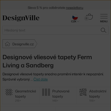
Sleva 5 % pro odběratele
newsletteru
30 dní na vrácení zboží
Košík
0
CZK
MENU
0 Kč
Hledat
HLE
Designville.cz
Designové vliesové tapety Ferm
Living a Sandberg
Designové vliesové tapety snadno promění interiér k nepoznání.
Správně vybraný
…
Číst dále
Další
Geometrické
Pruhované
Abstraktní
kategorie
tapety
tapety
tapety
218×
148×
198×