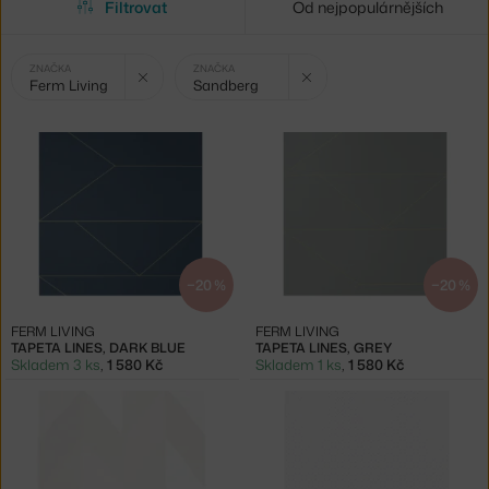
Filtrovat
Od nejpopulárnějších
Vybrané
Zrušit filtr
Zrušit filtr
ZNAČKA
ZNAČKA
Ferm Living
Sandberg
filtry:
−20 %
−20 %
FERM LIVING
FERM LIVING
TAPETA LINES, DARK BLUE
TAPETA LINES, GREY
Skladem 3 ks
,
1 580 Kč
Skladem 1 ks
,
1 580 Kč