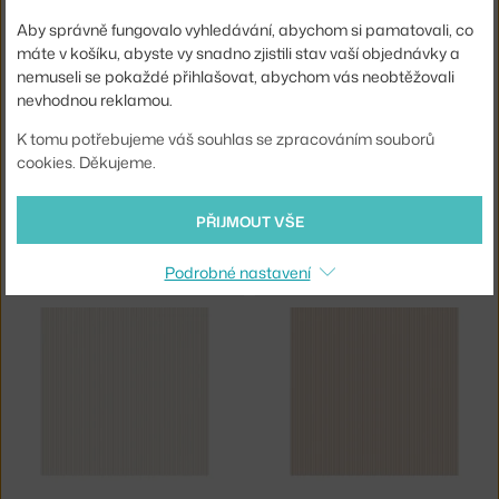
4 - 6 týdnů
,
2 418 Kč
4 - 6 týdnů
,
2 418 Kč
Aby správně fungovalo vyhledávání, abychom si pamatovali, co
máte v košíku, abyste vy snadno zjistili stav vaší objednávky a
nemuseli se pokaždé přihlašovat, abychom vás neobtěžovali
nevhodnou reklamou.
K tomu potřebujeme váš souhlas se zpracováním souborů
cookies. Děkujeme.
PŘIJMOUT VŠE
SANDBERG
SANDBERG
TAPETA RAND S10287
TAPETA RAND S10290
Podrobné nastavení
4 - 6 týdnů
,
1 976 Kč
4 - 6 týdnů
,
1 976 Kč