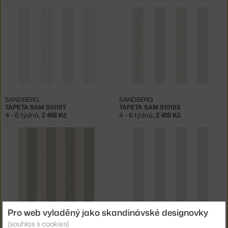
SANDBERG
SANDBERG
TAPETA SAM S10197
TAPETA SAM S10198
4 - 6 týdnů
,
2 418 Kč
4 - 6 týdnů
,
2 418 Kč
Pro web vyladěný jako skandinávské designovky
SANDBERG
SANDBERG
(souhlas s cookies)
TAPETA SAM S10199
TAPETA SAM S10225