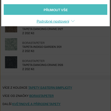
BORASTAPETER
PŘIJMOUT VŠE
TAPETA DANCING CRANE 3129
2 202 Kč
Podrobné nastavení
BORASTAPETER
TAPETA DANCING CRANE 3127
2 202 Kč
BORASTAPETER
TAPETA INDIGO GARDEN 3131
2 202 Kč
BORASTAPETER
TAPETA DANCING CRANE 3128
2 202 Kč
VÍCE Z KOLEKCE
TAPETY EASTERN SIMPLICITY
VÍCE OD ZNAČKY
BORASTAPETER
DALŠÍ
KVĚTINOVÉ A PŘÍRODNÍ TAPETY