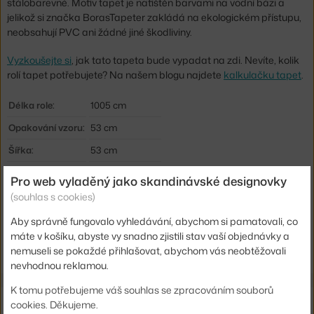
stálobarevné. Motiv tapet je natištěn barvami na vodní bázi a
jelikož si značka BorasTapeter zakládá na ekologickém přístupu,
neobsahují PVC ani žádné jiné škodliviny.
Vyzkoušejte si
, jak tato tapeta bude vypadat na zdi. Nevíte, kolik
rolí tapet potřebujete? Na našem blogu najdete
kalkulačku tapet
.
Délka role:
1005 cm
Opakování vzoru:
53 cm
Šířka:
53 cm
Barva:
modrá
Pro web vyladěný jako skandinávské designovky
Materiál:
vliesová tapeta
(souhlas s cookies)
Kód produktu
BOR-3101
Aby správně fungovalo vyhledávání, abychom si pamatovali, co
máte v košíku, abyste vy snadno zjistili stav vaší objednávky a
EAN
7320094035881
nemuseli se pokaždé přihlašovat, abychom vás neobtěžovali
nevhodnou reklamou.
K tomu potřebujeme váš souhlas se zpracováním souborů
Ze stejné kolekce
cookies. Děkujeme.