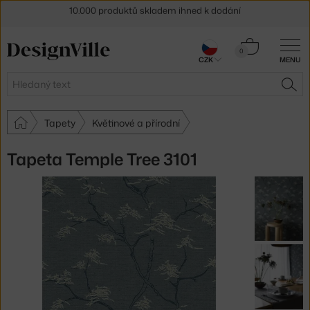
Sleva 5 % pro odběratele
newsletteru
Košík
30 dní na vrácení zboží
0
CZK
MENU
0 Kč
Hledat
HLE
Tapety
Květinové a přírodní
Tapeta Temple Tree 3101