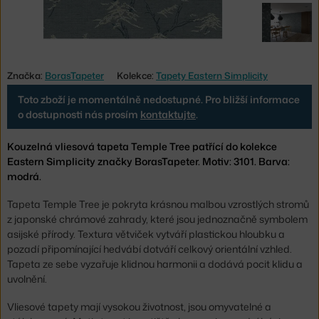
Značka:
BorasTapeter
Kolekce:
Tapety Eastern Simplicity
Toto zboží je momentálně nedostupné. Pro bližší informace
o dostupnosti nás prosím
kontaktujte
.
Kouzelná vliesová tapeta Temple Tree patřící do kolekce
Eastern Simplicity značky BorasTapeter. Motiv: 3101. Barva:
modrá.
Tapeta Temple Tree je pokryta krásnou malbou vzrostlých stromů
z japonské chrámové zahrady, které jsou jednoznačně symbolem
asijské přírody. Textura větviček vytváří plastickou hloubku a
pozadí připomínající hedvábí dotváří celkový orientální vzhled.
Tapeta ze sebe vyzařuje klidnou harmonii a dodává pocit klidu a
uvolnění.
Vliesové tapety mají vysokou životnost, jsou omyvatelné a