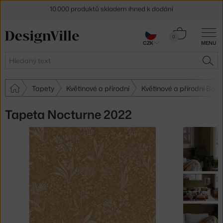
Sleva 5 % pro odběratele
newsletteru
Košík
0
30 dní na vrácení zboží
CZK
MENU
0 Kč
Hledat
HLE
Tapety
Květinové a přírodní
Květinové a přírodní Bor
Tapeta Nocturne 2022