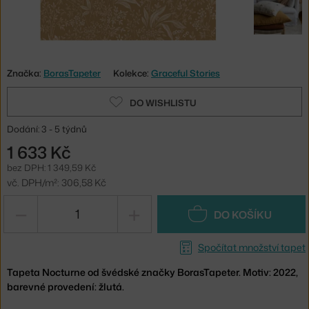
Značka:
BorasTapeter
Kolekce:
Graceful Stories
DO WISHLISTU
Dodání: 3 - 5 týdnů
1 633 Kč
bez DPH: 1 349,59 Kč
vč. DPH/m²: 306,58 Kč
−
+
DO KOŠÍKU
Spočítat množství tapet
Tapeta Nocturne od švédské značky BorasTapeter. Motiv: 2022,
barevné provedení: žlutá.