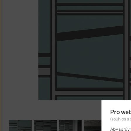
Pro we
(souhlas s 
Aby správn