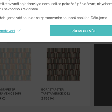
Kód produktu
stili stav vaší objednávky a nemuseli se pokaždé přihlašovat, abycho
li nevhodnou reklamou.
EAN
řebujeme váš souhlas se zpracováním souborů cookies. Děkujeme.
nastavení
PŘIJMOUT VŠE
ASTAPETER
BORASTAPETER
TA VENICE 3051
TAPETA VENICE 3052
6 Kč
2 766 Kč