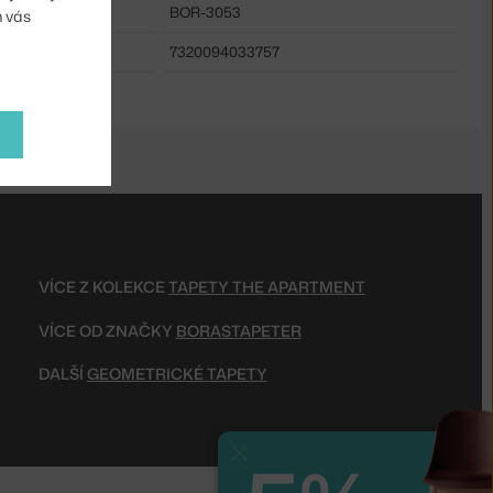
BOR-3053
m vás
7320094033757
VÍCE Z KOLEKCE
TAPETY THE APARTMENT
VÍCE OD ZNAČKY
BORASTAPETER
DALŠÍ
GEOMETRICKÉ TAPETY
Zavřít