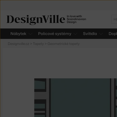
In love with
Hl
Scandinavian
Design
Nábytek
Policové systémy
Svítidla
Dop
Designville.cz
>
Tapety
>
Geometrické tapety