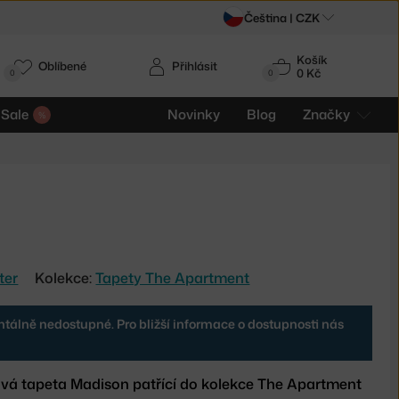
Čeština |
CZK
Košík
Oblíbené
Přihlásit
0 Kč
0
0
Sale
Novinky
Blog
Značky
ter
Kolekce:
Tapety The Apartment
tálně nedostupné. Pro bližší informace o dostupnosti nás
vá tapeta Madison patřící do kolekce The Apartment