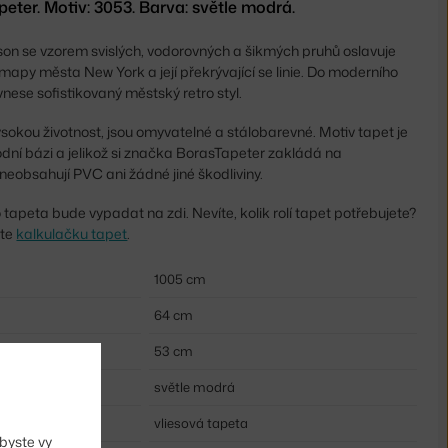
eter. Motiv: 3053. Barva: světle modrá.
n se vzorem svislých, vodorovných a šikmých pruhů oslavuje
 mapy města New York a její překrývající se linie. Do moderního
vnese sofistikovaný městský retro styl.
ysokou životnost, jsou omyvatelné a stálobarevné. Motiv tapet je
dní bázi a jelikož si značka BorasTapeter zakládá na
neobsahují PVC ani žádné jiné škodliviny.
to tapeta bude vypadat na zdi. Nevíte, kolik rolí tapet potřebujete?
ete
kalkulačku tapet
.
1005 cm
64 cm
53 cm
světle modrá
vliesová tapeta
byste vy