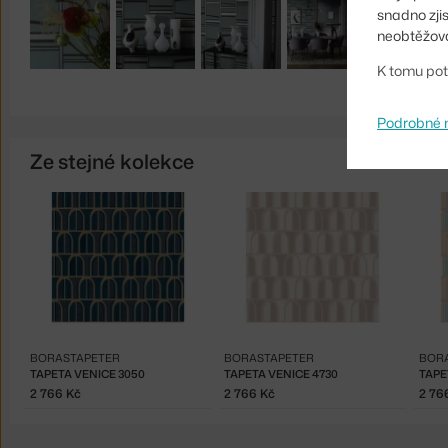
snadno zji
neobtěžova
K tomu pot
Podrobné 
Ze stejné kolekce
BORASTAPETER
BORASTAPETER
BOR
TAPETA VENICE 3050
TAPETA VENICE 4730
TAPE
2 766 Kč
2 766 Kč
2 76