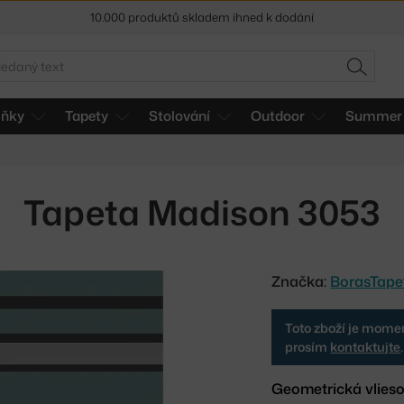
10.000 produktů skladem ihned k dodání
Sleva 5 % pro odběratele
newsletteru
edat
HLEDAT
30 dní na vrácení zboží
lňky
Tapety
Stolování
Outdoor
Summer 
Tapeta Madison 3053
Značka:
BorasTape
Toto zboží je momen
prosím
kontaktujte
.
Geometrická vlieso