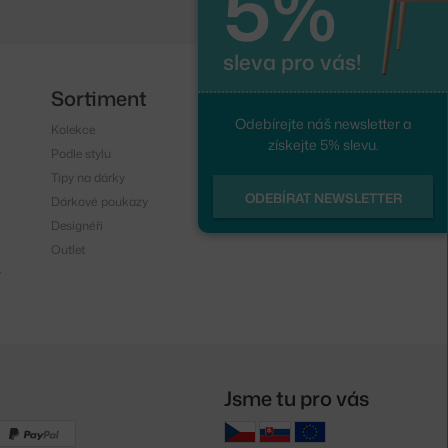
5%
sleva pro vás!
Sortiment
Sledujte nás
Odebírejte náš newsletter a
Kolekce
Instagram
získejte 5% slevu.
Podle stylu
Facebook
Tipy na dárky
ODEBÍRAT NEWSLETTER
Dárkové poukazy
Designéři
Outlet
y
Jsme tu pro vás