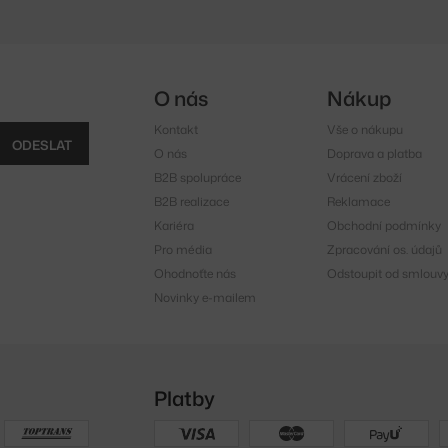
O nás
Nákup
Kontakt
Vše o nákupu
ODESLAT
O nás
Doprava a platba
B2B spolupráce
Vrácení zboží
B2B realizace
Reklamace
Kariéra
Obchodní podmínky
Pro média
Zpracování os. údajů
Ohodnoťte nás
Odstoupit od smlouv
Novinky e-mailem
Platby