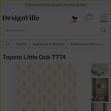
10.000 produktů skladem ihned k dodání
Sleva 5 % pro odběratele
newsletteru
Košík
0
CZK
MENU
0 Kč
30 dní na vrácení zboží
Hledat
HLE
Tapety
Květinové a přírodní
Květinové a přírodní Bor
Tapeta Little Oak 7774