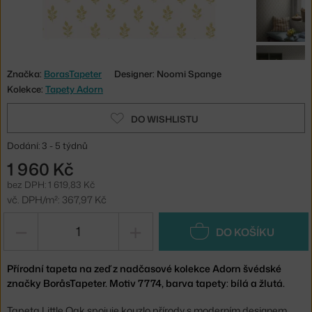
Značka:
BorasTapeter
Designer: Noomi Spange
Kolekce:
Tapety Adorn
DO WISHLISTU
Dodání: 3 - 5 týdnů
1 960 Kč
bez DPH: 1 619,83 Kč
vč. DPH/m²: 367,97 Kč
−
+
DO KOŠÍKU
Přírodní tapeta na zeď z nadčasové kolekce Adorn švédské
značky BoråsTapeter. Motiv 7774, barva tapety: bílá a žlutá.
Tapeta Little Oak spojuje kouzlo přírody s moderním designem.