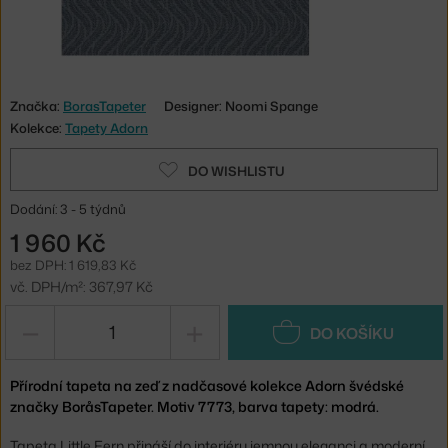
Značka:
BorasTapeter
Designer: Noomi Spange
Kolekce:
Tapety Adorn
DO WISHLISTU
Dodání: 3 - 5 týdnů
1 960 Kč
bez DPH: 1 619,83 Kč
vč. DPH/m²: 367,97 Kč
−
+
DO KOŠÍKU
Přírodní tapeta na zeď z nadčasové kolekce Adorn švédské
značky BoråsTapeter. Motiv 7773, barva tapety: modrá.
Tapeta Little Fern přináší do interiéru jemnou eleganci a moderní