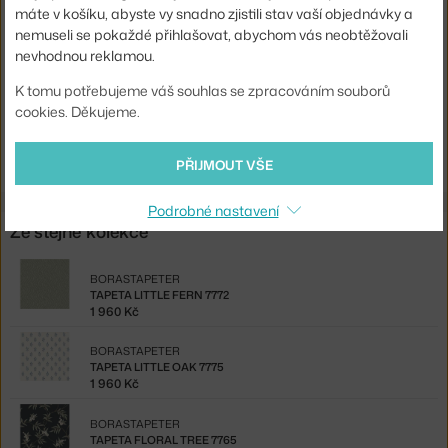
máte v košíku, abyste vy snadno zjistili stav vaší objednávky a
Barva:
modrá
nemuseli se pokaždé přihlašovat, abychom vás neobtěžovali
Materiál:
vliesová tapeta
nevhodnou reklamou.
Kód produktu
BOR-7773
K tomu potřebujeme váš souhlas se zpracováním souborů
cookies. Děkujeme.
Ste zo Slovenska? Prejdite na
Tapeta Little Fern 7773
Shopping from the EU? Switch to
Little Fern 7773
PŘIJMOUT VŠE
Podrobné nastavení
Ze stejné kolekce
BORASTAPETER
TAPETA LITTLE FERN 7772
1 960 Kč
BORASTAPETER
TAPETA LITTLE OAK 7775
1 960 Kč
BORASTAPETER
TAPETA FLORAL TREE 7765