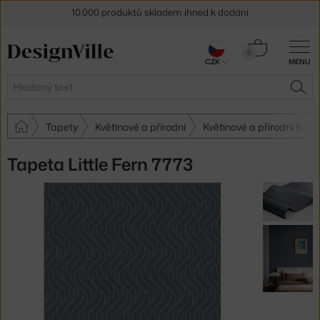
Sleva 5 % pro odběratele
newsletteru
Košík
0
30 dní na vrácení zboží
CZK
MENU
0 Kč
Hledat
HLE
Tapety
Květinové a přírodní
Květinové a přírodní Bor
Tapeta Little Fern 7773