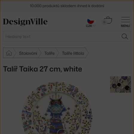
10.000 produktů skladem ihned k dodání
Sleva 5 % pro odběratele
newsletteru
Košík
0
CZK
MENU
0 Kč
30 dní na vrácení zboží
Hledat
HLE
Stolování
Talíře
Talíře Iittala
Talíř Taika 27 cm, white