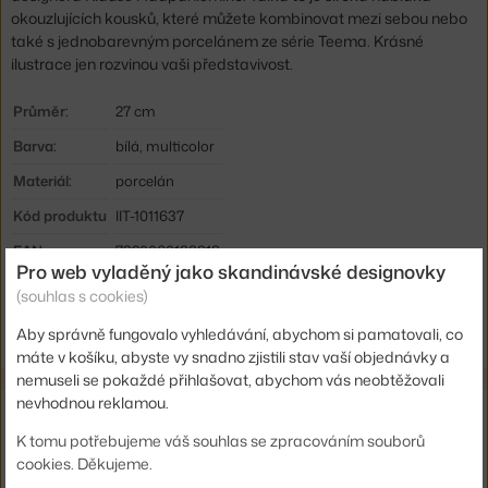
okouzlujících kousků, které můžete kombinovat mezi sebou nebo
také s jednobarevným porcelánem ze série Teema. Krásné
ilustrace jen rozvinou vaši představivost.
Průměr:
27 cm
Barva:
bílá, multicolor
Materiál:
porcelán
Kód produktu
IIT-1011637
EAN
7320060188818
Pro web vyladěný jako skandinávské designovky
(souhlas s cookies)
Ste zo Slovenska? Prejdite na
Tanier Taika 27 cm, white
Shopping from the EU? Switch to
Taika Plate 27 cm, white
Aby správně fungovalo vyhledávání, abychom si pamatovali, co
máte v košíku, abyste vy snadno zjistili stav vaší objednávky a
nemuseli se pokaždé přihlašovat, abychom vás neobtěžovali
nevhodnou reklamou.
Ze stejné kolekce
K tomu potřebujeme váš souhlas se zpracováním souborů
cookies. Děkujeme.
IITTALA
TALÍŘ TAIKA 22 CM, BLUE