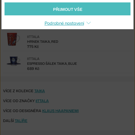
920 Kč
PŘIJMOUT VŠE
IITTALA
HRNEK TAIKA, WHITE
Podrobné nastavení
775 Kč
IITTALA
HRNEK TAIKA, RED
775 Kč
IITTALA
ESPRESSO ŠÁLEK TAIKA, BLUE
689 Kč
VÍCE Z KOLEKCE
TAIKA
VÍCE OD ZNAČKY
IITTALA
VÍCE OD DESIGNÉRA
KLAUS HAAPANIEMI
DALŠÍ
TALÍŘE