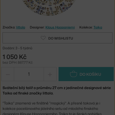
Značka:
Iittala
Designer:
Klaus Haapaniemi
Kolekce:
Taika
DO WISHLISTU
Dodání: 3 - 5 týdnů
1 050 Kč
bez DPH: 867,77 Kč
−
+
DO KOŠÍKU
Sváteční bílý talíř o průměru 27 cm z jedinečné designové série
Taika od finské značky Iittala.
"Taika" znamená ve finštině "magický". A přesně taková je i
kolekce pocelánového jídelního setu od mladého finského
designéra Klause Haapaniemiho. Taika to je široká nabídka