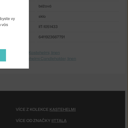
béžová
sklo
byste vy
m vás
IIT-1051433
6411923667791
dite na
Svietnik Kastehelmi, linen
 Switch to
Kastehelmi Candleholder, linen
VÍCE Z KOLEKCE
KASTEHELMI
VÍCE OD ZNAČKY
IITTALA