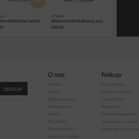
IKONA
ALA
IITTALA
EN KASTEHELMI, CLEAR
MISKA KASTEHELMI 23 CL, CLEAR
Kč
545 Kč
O nás
Nákup
Kontakt
Vše o nákupu
ODESLAT
O nás
Doprava a platba
B2B spolupráce
Vrácení zboží
B2B realizace
Reklamace
Kariéra
Obchodní podmínky
Pro média
Zpracování os. údajů
Ohodnoťte nás
Odstoupit od smlouv
Novinky e-mailem