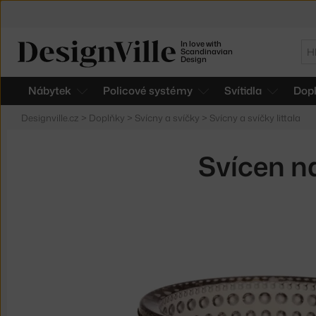
In love with
Hl
Scandinavian
Design
Nábytek
Policové systémy
Svítidla
Dop
Designville.cz
>
Doplňky
>
Svícny a svíčky
>
Svícny a svíčky Iittala
Svícen n