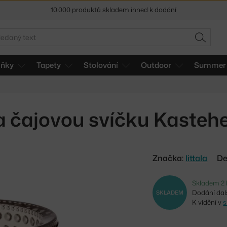
Sleva 5 % pro odběratele
newsletteru
edat
30 dní na vrácení zboží
HLEDAT
lňky
Tapety
Stolování
Outdoor
Summer 
a čajovou svíčku Kastehel
Značka:
Iittala
De
Skladem 2 
Dodání dalš
SKLADEM
K vidění v