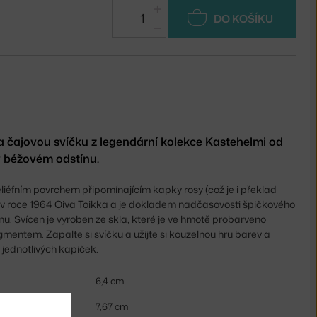
+
DO KOŠÍKU
−
 čajovou svíčku z legendární kolekce Kastehelmi od
a v béžovém odstínu.
eliéfním povrchem připomínajícím kapky rosy (což je i překlad
l v roce 1964 Oiva Toikka a je dokladem nadčasovosti špičkového
. Svícen je vyroben ze skla, které je ve hmotě probarveno
entem. Zapalte si svíčku a užijte si kouzelnou hru barev a
jednotlivých kapiček.
6,4 cm
7,67 cm