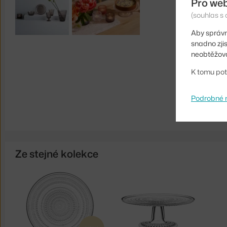
Pro we
(souhlas s 
Aby správn
snadno zji
neobtěžova
K tomu pot
Podrobné 
Ze stejné kolekce