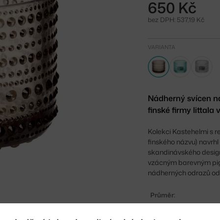
650 Kč
bez DPH: 537,19 Kč
VARIANTA
Nádherný svícen na
finské firmy Iittal
Kolekci Kastehelmi s r
finského názvu) navrh
skandinávského designu
vzácným barevným pigm
nádherných odrazů od 
Průměr:
Šířka: