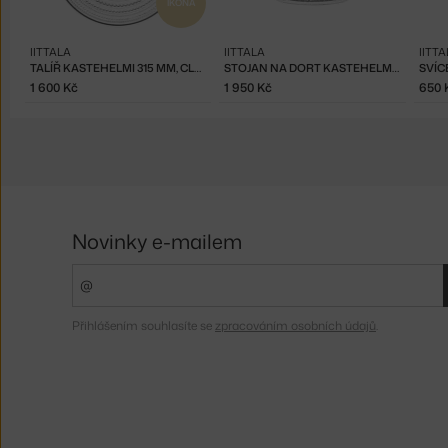
IKONA
IITTALA
IITTALA
IITT
TALÍŘ KASTEHELMI 315 MM, CLEAR
STOJAN NA DORT KASTEHELMI MALÝ, CLEAR
SVÍC
1 600 Kč
1 950 Kč
650 
Novinky e-mailem
Přihlášením souhlasíte se
zpracováním osobních údajů
.