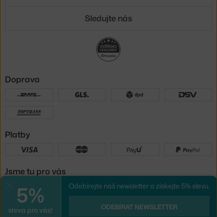
Sledujte nás
Doprava
Platby
Jsme tu pro vás
5%
Odebírejte náš newsletter a získejte 5% slevu.
Zavřít
UX design
a
e-shop na míru
od
ODEBÍRAT NEWSLETTER
sleva pro vás!
PeckaDesign