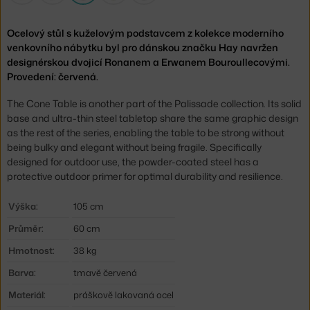
Ocelový stůl s kuželovým podstavcem z kolekce moderního
venkovního nábytku byl pro dánskou značku Hay navržen
designérskou dvojicí Ronanem a Erwanem Bouroullecovými.
Provedení: červená.
The Cone Table is another part of the Palissade collection. Its solid
base and ultra-thin steel tabletop share the same graphic design
as the rest of the series, enabling the table to be strong without
being bulky and elegant without being fragile. Specifically
designed for outdoor use, the powder-coated steel has a
protective outdoor primer for optimal durability and resilience.
Výška:
105 cm
Průměr:
60 cm
Hmotnost:
38 kg
Barva:
tmavě červená
Materiál:
práškově lakovaná ocel