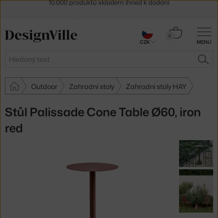
Sleva 5 % pro odběratele
newsletteru
30 dní na vrácení zboží
Košík
0
CZK
MENU
0 Kč
Hledat
HLE
Outdoor
Zahradní stoly
Zahradní stoly HAY
Stůl Palissade Cone Table Ø60, iron
red