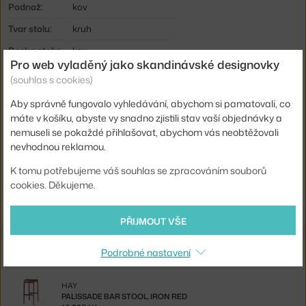
Podnož:
kov
Tvar stolu:
kruh
Deska stolu:
kov
Pro web vyladěný jako skandinávské designovky
Vhodné pro:
Barová sestava
(souhlas s cookies)
Typ:
Jídelní / barový stůl
Aby správně fungovalo vyhledávání, abychom si pamatovali, co
Kód produktu
HAY-AA695-A381-AH17
máte v košíku, abyste vy snadno zjistili stav vaší objednávky a
nemuseli se pokaždé přihlašovat, abychom vás neobtěžovali
EAN
5710441327684
nevhodnou reklamou.
K tomu potřebujeme váš souhlas se zpracováním souborů
Ste zo Slovenska? Prejdite na
Palissade Cone Table Ø60, iron red
cookies. Děkujeme.
Shopping from the EU? Switch to
Palissade Cone Table Ø60, iron
red
PŘIJMOUT VŠE
Související produkty
Podrobné nastavení
HAY
PALISSADE BAR STOOL, IRON RED