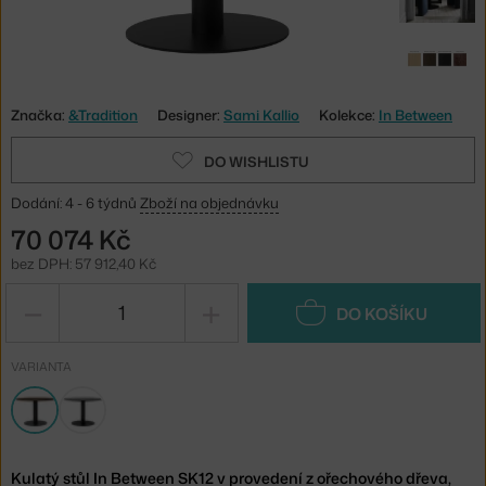
Značka:
&Tradition
Designer:
Sami Kallio
Kolekce:
In Between
DO WISHLISTU
Dodání: 4 - 6 týdnů
Zboží na objednávku
70 074 Kč
bez DPH: 57 912,40 Kč
−
+
DO KOŠÍKU
VARIANTA
Kulatý stůl In Between SK12 v provedení z ořechového dřeva,