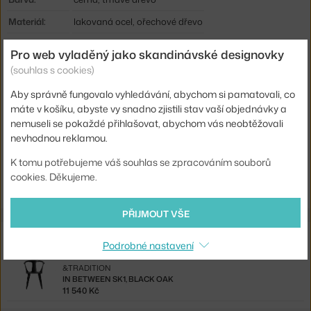
Materiál:
lakovaná ocel, ořechové dřevo
Podnož:
kov
Pro web vyladěný jako skandinávské designovky
Tvar stolu:
kruh
(souhlas s cookies)
Deska stolu:
dřevo
Aby správně fungovalo vyhledávání, abychom si pamatovali, co
máte v košíku, abyste vy snadno zjistili stav vaší objednávky a
Kód produktu
AND-132637A001
nemuseli se pokaždé přihlašovat, abychom vás neobtěžovali
EAN
5705385017838
nevhodnou reklamou.
K tomu potřebujeme váš souhlas se zpracováním souborů
Ste zo Slovenska? Prejdite na
Stôl In Between SK12, walnut
cookies. Děkujeme.
Shopping from the EU? Switch to
In Between SK12 Table, walnut
PŘIJMOUT VŠE
Související produkty
Podrobné nastavení
&TRADITION
IN BETWEEN SK1, BLACK OAK
11 540 Kč