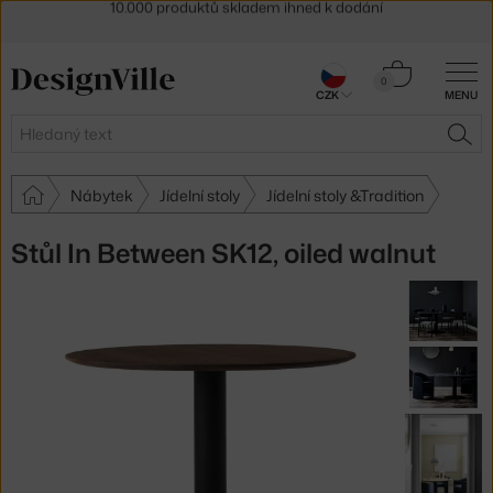
Sleva 5 % pro odběratele
newsletteru
30 dní na vrácení zboží
Košík
0
CZK
MENU
0 Kč
Hledat
HLE
Nábytek
Jídelní stoly
Jídelní stoly &Tradition
Stůl In Between SK12, oiled walnut