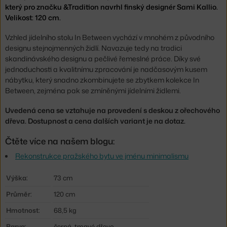
který pro značku &Tradition navrhl finský designér Sami Kallio.
Velikost: 120 cm.
Vzhled jídelního stolu In Between vychází v mnohém z původního
designu stejnojmenných židlí. Navazuje tedy na tradici
skandinávského designu a pečlivé řemeslné práce. Díky své
jednoduchosti a kvalitnímu zpracování je nadčasovým kusem
nábytku, který snadno zkombinujete se zbytkem kolekce In
Between, zejména pak se zmíněnými jídelními židlemi.
Uvedená cena se vztahuje na provedení s deskou z ořechového
dřeva. Dostupnost a cena dalších variant je na dotaz.
Čtěte více na našem blogu:
Rekonstrukce pražského bytu ve jménu minimalismu
Výška:
73 cm
Průměr:
120 cm
Hmotnost:
68,5 kg
Barva:
černá, tmavé dřevo