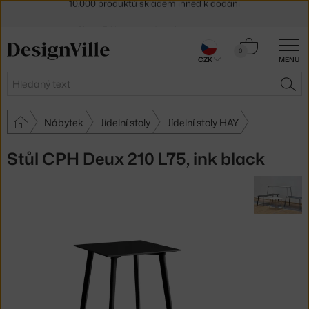
Sleva 5 % pro odběratele
newsletteru
30 dní na vrácení zboží
Košík
0
CZK
MENU
0 Kč
Hledat
HLE
Nábytek
Jídelní stoly
Jídelní stoly HAY
Stůl CPH Deux 210 L75, ink black