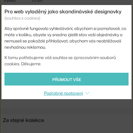
Výška:
73 cm
Délka:
75 cm
Pro web vyladěný jako skandinávské designovky
(souhlas s cookies)
Šířka:
75 cm
Aby správně fungovalo vyhledávání, abychom si pamatovali, co
Barva:
černá
máte v košíku, abyste vy snadno zjistili stav vaší objednávky a
Materiál:
bukové dřevo, laminát
nemuseli se pokaždé přihlašovat, abychom vás neobtěžovali
nevhodnou reklamou.
Podnož:
dřevo
Tvar stolu:
čtverec
K tomu potřebujeme váš souhlas se zpracováním souborů
cookies. Děkujeme.
Deska stolu:
laminát / linoleum
Kód produktu
HAY-AE847-A321-AR41
PŘIJMOUT VŠE
Ste zo Slovenska? Prejdite na
CPH Deux 210 L75, black
Podrobné nastavení
Shopping from the EU? Switch to
CPH Deux 210 L75, black
Ze stejné kolekce