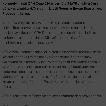
Kompaktní stůl CPH Deux 210 o rozměru 75x75 cm, který pro
dánskou značku HAY navrhli bratři Ronan a Erwan Bouroullec.
Provedení: černá.
V roce 2012 byl dánský výrobce Hay požádán Kodaňskou
univerzitou o navržení kolekce nábytku. Výsledkem je řada
designových kousků CPH Deux, které jsou úspěšné z hlediska
funkčnosti a jednoduchosti. Milovníci skandinávského
minimalismu si tedy přijdou na své.
Stůl v sobě snoubí designovou historii s moderními technologiemi,
jež stolu dodávají mírně nezávislý charakter. Zatímco nohy,
tvarované do písmene A, jsou vyrobeny ze dřeva, vrchní deska je
vytvořena z laminátu pomocí nanotechnologií, které dotvářejí
efekt matného povrchu jemného na dotek. Povrch je tak odolný
vůči otiskům prstů a snadno se čistí. Je ideální do kanceláří,
kaváren, ale klidně i domů. Prostě kamkoliv, kde je tak trochu
těsno.
Stůl je k dispozici v různých barevných variantách a provedeních.