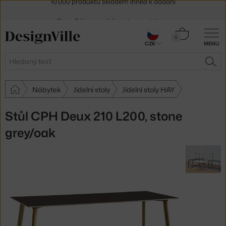
Sleva 5 % pro odběratele
newsletteru
30 dní na vrácení zboží
Košík
0
CZK
MENU
0 Kč
Hledat
HLE
Nábytek
Jídelní stoly
Jídelní stoly HAY
Stůl CPH Deux 210 L200, stone
grey/oak