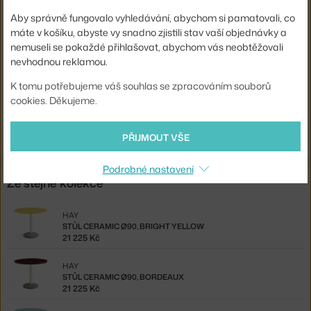
Tvar stolu:
kruh
Aby správně fungovalo vyhledávání, abychom si pamatovali, co
máte v košíku, abyste vy snadno zjistili stav vaší objednávky a
Deska stolu:
mramor / kámen
nemuseli se pokaždé přihlašovat, abychom vás neobtěžovali
Kód produktu
HAY-AE995-A350-AG17
nevhodnou reklamou.
EAN
5710441353874
K tomu potřebujeme váš souhlas se zpracováním souborů
cookies. Děkujeme.
Ste zo Slovenska? Prejdite na
Stôl Ceramic Ø90, warm white
Shopping from the EU? Switch to
Ceramic Table Ø90, warm white
PŘIJMOUT VŠE
Podrobné nastavení
Ze stejné kolekce
HAY
STŮL CERAMIC Ø90, BRIGHT YELLOW
21 225 Kč
HAY
STŮL CERAMIC Ø90, BORDEAUX
21 225 Kč