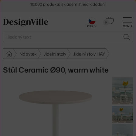
Sleva 5 % pro odběratele
newsletteru
Košík
30 dní na vrácení zboží
0
CZK
MENU
0 Kč
Hledat
HLE
Nábytek
Jídelní stoly
Jídelní stoly HAY
Stůl Ceramic Ø90, warm white