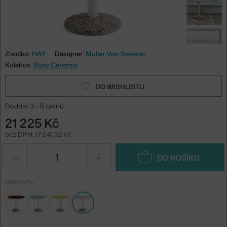
Značka:
HAY
Designer:
Muller Van Severen
Kolekce:
Stoly Ceramic
DO WISHLISTU
Dodání: 3 - 5 týdnů
21 225 Kč
bez DPH: 17 541,32 Kč
−
+
DO KOŠÍKU
VARIANTA