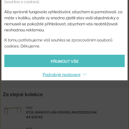
(souhlas s cookies)
Barva:
dub, světlé dřevo
Aby správně fungovalo vyhledávání, abychom si pamatovali, co
Materiál:
dubové dřevo
máte v košíku, abyste vy snadno zjistili stav vaší objednávky a
nemuseli se pokaždé přihlašovat, abychom vás neobtěžovali
Podnož:
dřevo
nevhodnou reklamou.
Tvar stolu:
kruh
K tomu potřebujeme váš souhlas se zpracováním souborů
Deska stolu:
dřevo
cookies. Děkujeme.
Kód produktu
HAY-AF182-F290-AT16
PŘIJMOUT VŠE
Ste zo Slovenska? Prejdite na
Stôl Annex Round Ø120, oak
Shopping from the EU? Switch to
Annex Round Table Ø120, oak
Podrobné nastavení
Ze stejné kolekce
HAY
STŮL ANNEX FLUSH 200X80, ANODIZED/OAK
44 625 Kč
HAY