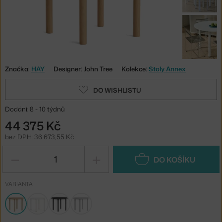
Značka:
HAY
Designer: John Tree
Kolekce:
Stoly Annex
DO WISHLISTU
Dodání: 8 - 10 týdnů
44 375 Kč
bez DPH: 36 673,55 Kč
−
+
DO KOŠÍKU
VARIANTA