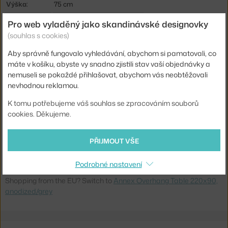
Výška:
75 cm
Délka:
220 cm
Pro web vyladěný jako skandinávské designovky
(souhlas s cookies)
Šířka:
90 cm
Aby správně fungovalo vyhledávání, abychom si pamatovali, co
Barva:
šedá
máte v košíku, abyste vy snadno zjistili stav vaší objednávky a
Materiál:
anodizovaný hliník, linoleum
nemuseli se pokaždé přihlašovat, abychom vás neobtěžovali
nevhodnou reklamou.
Podnož:
kov
Tvar stolu:
obdélník
K tomu potřebujeme váš souhlas se zpracováním souborů
cookies. Děkujeme.
Deska stolu:
laminát / linoleum
Kód produktu
HAY-AF218-F306-AT12
PŘIJMOUT VŠE
Ste zo Slovenska? Prejdite na
Stôl Annex Overhang 220x90,
Podrobné nastavení
anodized/grey
Shopping from the EU? Switch to
Annex Overhang Table 220x90,
anodized/grey