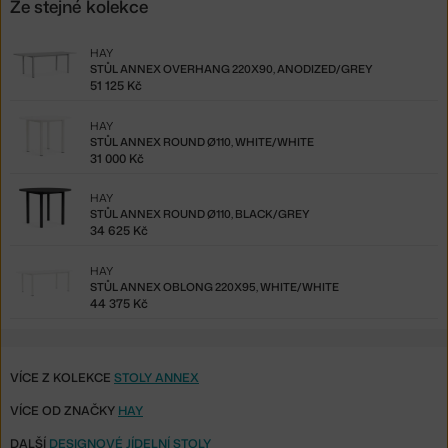
Ze stejné kolekce
HAY
STŮL ANNEX OVERHANG 220X90, ANODIZED/GREY
51 125 Kč
HAY
STŮL ANNEX ROUND Ø110, WHITE/WHITE
31 000 Kč
HAY
STŮL ANNEX ROUND Ø110, BLACK/GREY
34 625 Kč
HAY
STŮL ANNEX OBLONG 220X95, WHITE/WHITE
44 375 Kč
VÍCE Z KOLEKCE
STOLY ANNEX
VÍCE OD ZNAČKY
HAY
DALŠÍ
DESIGNOVÉ JÍDELNÍ STOLY