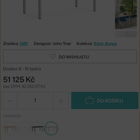
Značka:
HAY
Designer: John Tree
Kolekce:
Stoly Annex
DO WISHLISTU
Dodání: 8 - 10 týdnů
51 125 Kč
bez DPH: 42 252,07 Kč
−
+
DO KOŠÍKU
VARIANTA