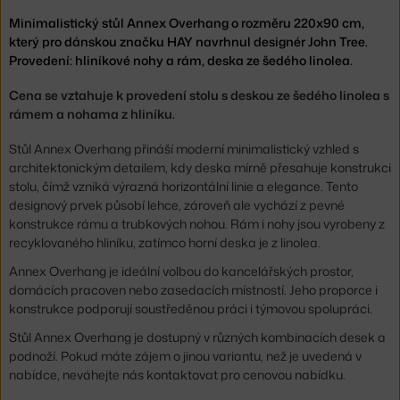
Minimalistický stůl Annex Overhang o rozměru 220x90 cm,
který pro dánskou značku HAY navrhnul designér John Tree.
Provedení: hliníkové nohy a rám, deska ze šedého linolea.
Cena se vztahuje k provedení stolu s deskou ze šedého linolea s
rámem a nohama z hliníku.
Stůl Annex Overhang přináší moderní minimalistický vzhled s
architektonickým detailem, kdy deska mírně přesahuje konstrukci
stolu, čímž vzniká výrazná horizontální linie a elegance. Tento
designový prvek působí lehce, zároveň ale vychází z pevné
konstrukce rámu a trubkových nohou. Rám i nohy jsou vyrobeny z
recyklovaného hliníku, zatímco horní deska je z linolea.
Annex Overhang je ideální volbou do kancelářských prostor,
domácích pracoven nebo zasedacích místností. Jeho proporce i
konstrukce podporují soustředěnou práci i týmovou spolupráci.
Stůl Annex Overhang je dostupný v různých kombinacích desek a
podnoží. Pokud máte zájem o jinou variantu, než je uvedená v
nabídce, neváhejte nás kontaktovat pro cenovou nabídku.