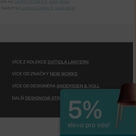
dite na
Lantern Ceiling S, opal glass
 Switch to
Lantern Ceiling S, opal glass
VÍCE Z KOLEKCE
SVÍTIDLA LANTERN
VÍCE OD ZNAČKY
NEW WORKS
VÍCE OD DESIGNÉRA
ANDERSSEN & VOLL
5%
Zavřít
DALŠÍ
DESIGNOVÁ STROPNÍ SVÍTIDLA
sleva pro vás!