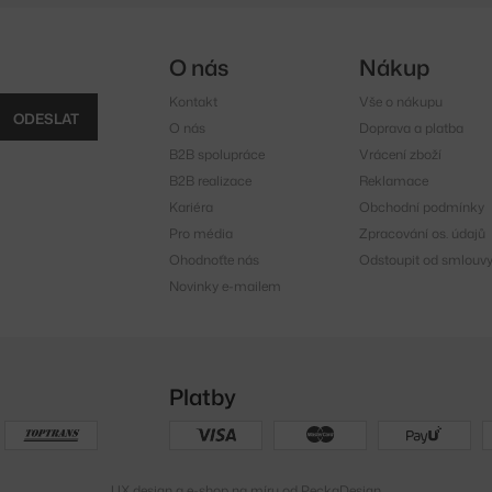
O nás
Nákup
Kontakt
Vše o nákupu
ODESLAT
O nás
Doprava a platba
B2B spolupráce
Vrácení zboží
B2B realizace
Reklamace
Kariéra
Obchodní podmínky
Pro média
Zpracování os. údajů
Ohodnoťte nás
Odstoupit od smlouv
Novinky e-mailem
Platby
UX design
a
e-shop na míru
od
PeckaDesign