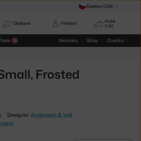
Čeština |
CZK
Košík
Oblíbené
Přihlásit
0 Kč
0
0
Sale
Novinky
Blog
Značky
 Small, Frosted
s
Designer:
Anderssen & Voll
antern