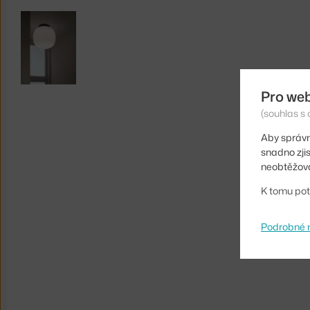
Pro we
(souhlas s 
Aby správn
snadno zji
neobtěžova
K tomu pot
Podrobné 