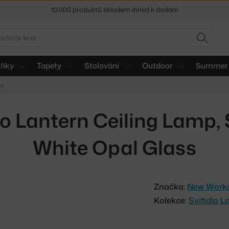
Sleva 5 % pro odběratele
newsletteru
30 dní na vrácení zboží
edat
HLEDAT
lňky
Tapety
Stolování
Outdoor
Summer 
ks
lo Lantern Ceiling Lamp,
White Opal Glass
Značka:
New Work
Kolekce:
Svítidla L