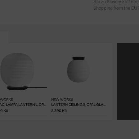
Ste zo Slovenska? Prej
Shopping from the EU?
 WORKS
NEW WORKS
STOJACÍ LAMPA LANTERN L, OPAL GLASS
LANTERN CEILING S, OPAL GLASS
40 Kč
8 390 Kč