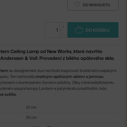
DO WISHLISTU
+
DO KOŠÍKU
−
antern Ceiling Lamp od New Works, které navrhlo
 Anderssen & Voll. Provedení z bílého opálového skla.
tern
se designérské duo nechalo inspirovat tradičními asijskými
píru. Ten nahradilo
matným opálovým sklem s jemnou
jej kovem v kontrastním černém odstínu. Díky minimalistickému
dením souzní lampy Lantern s jakýmkoliv prostředím, kde
ké světlo
.
22 cm
20 cm