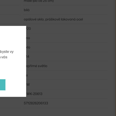
malé (do ca 25 cm)
bílá
opálové sklo, práškově lakovaná ocel
IP20
u:
ano
sklo
byste vy
E14
m vás
nepřímé světlo
ne
7 W
NWK-20613
5712826206133