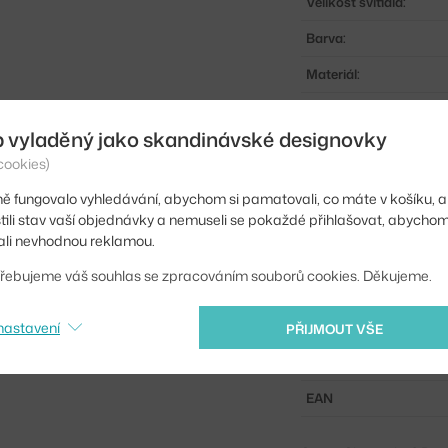
Velikost svítidla:
Barva:
Materiál:
Krytí:
b vyladěný jako skandinávské designovky
Obsahuje stropní krytk
cookies)
Hlavní materiál:
ě fungovalo vyhledávání, abychom si pamatovali, co máte v košíku, a
Patice / zdroj:
stili stav vaší objednávky a nemuseli se pokaždé přihlašovat, abycho
li nevhodnou reklamou.
Distribuce světla:
řebujeme váš souhlas se zpracováním souborů cookies. Děkujeme.
Zdroj součástí:
Max Watt (LED):
nastavení
PŘIJMOUT VŠE
Kód produktu
EAN