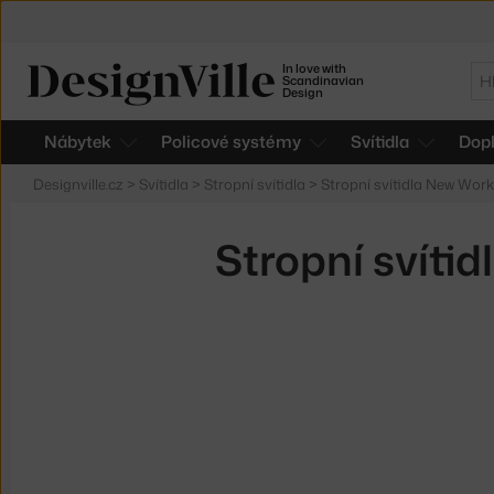
In love with
Hl
Scandinavian
Design
Nábytek
Policové systémy
Svítidla
Dop
Designville.cz
>
Svítidla
>
Stropní svítidla
>
Stropní svítidla New Wor
Stropní svítid