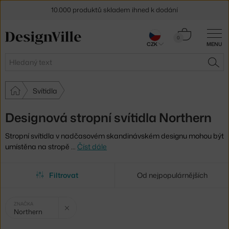
10.000 produktů skladem ihned k dodání
Sleva 5 % pro odběratele
newsletteru
Košík
0
CZK
MENU
0 Kč
30 dní na vrácení zboží
Hledat
HLE
Svítidla
Designová stropní svítidla Northern
Stropní svítidla v nadčasovém skandinávském designu mohou být
umístěna na stropě
…
Číst dále
Filtrovat
Od nejpopulárnějších
Vybrané
Zrušit filtr
ZNAČKA
Northern
filtry: