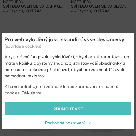
NORTHERN
NORTHERN
SVÍTIDLO OVER ME 30, DARK GREY
SVÍTIDLO OVER ME 30, BLACK
4 - 6 týdnů
,
10 175 Kč
4 - 6 týdnů
,
10 175 Kč
Pro web vyladěný jako skandinávské designovky
(souhlas s cookies)
Aby správně fungovalo vyhledávání, abychom si pamatovali, co
−20 %
máte v košíku, abyste vy snadno zjistili stav vaší objednávky a
nemuseli se pokaždé přihlašovat, abychom vás neobtěžovali
NORTHERN
NORTHERN
nevhodnou reklamou.
SVÍTIDLO OVER ME 40, WHITE
SVÍTIDLO OVER ME 40, DUSTY BLUE
Skladem 1 ks
,
10 384 Kč
4 - 6 týdnů
,
12 980 Kč
K tomu potřebujeme váš souhlas se zpracováním souborů
cookies. Děkujeme.
PŘIJMOUT VŠE
Podrobné nastavení