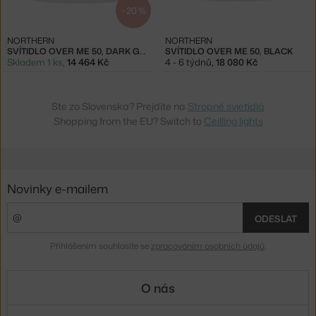
−20 %
NORTHERN
NORTHERN
SVÍTIDLO OVER ME 50, DARK GREY
SVÍTIDLO OVER ME 50, BLACK
Skladem 1 ks
,
14 464 Kč
4 - 6 týdnů
,
18 080 Kč
Ste zo Slovenska? Prejdite na
Stropné svietidlá
Shopping from the EU? Switch to
Ceilling lights
Novinky e-mailem
ODESLAT
Přihlášením souhlasíte se
zpracováním osobních údajů
.
O nás