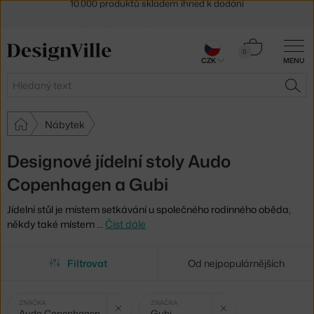
Sleva 5 % pro odběratele
newsletteru
30 dní na vrácení zboží
Košík
0
CZK
MENU
0 Kč
Hledat
HLE
Nábytek
Designové jídelní stoly Audo
Copenhagen a Gubi
Jídelní stůl je místem setkávání u společného rodinného oběda,
někdy také místem
…
Číst dále
Filtrovat
Od nejpopulárnějších
Vybrané
Zrušit filtr
Zrušit fi
ZNAČKA
ZNAČKA
Audo Copenhagen
Gubi