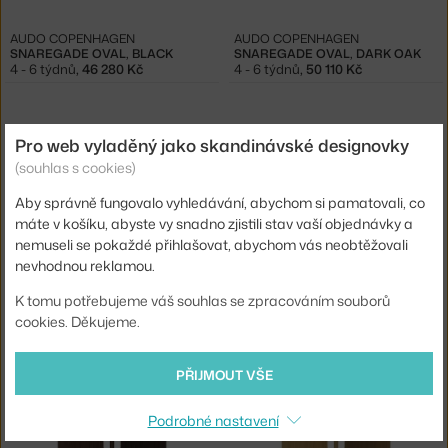
AUDO COPENHAGEN
AUDO COPENHAGEN
SNAREGADE OVAL, BLACK
SNAREGADE OVAL, DARK OAK
4 - 6 týdnů
,
46 280 Kč
4 - 6 týdnů
,
50 110 Kč
Pro web vyladěný jako skandinávské designovky
(souhlas s cookies)
Aby správně fungovalo vyhledávání, abychom si pamatovali, co
máte v košíku, abyste vy snadno zjistili stav vaší objednávky a
nemuseli se pokaždé přihlašovat, abychom vás neobtěžovali
nevhodnou reklamou.
GUBI
GUBI
STŮL EPIC Ø 130, WHITE TRAVERTINE
STŮL EPIC Ø 130, RED TRAVERTINE
K tomu potřebujeme váš souhlas se zpracováním souborů
3 - 5 týdnů
,
155 974 Kč
3 - 5 týdnů
,
155 974 Kč
cookies. Děkujeme.
PŘIJMOUT VŠE
Podrobné nastavení