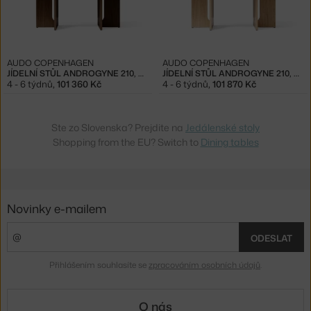
AUDO COPENHAGEN
AUDO COPENHAGEN
JÍDELNÍ STŮL ANDROGYNE 210, DARK
JÍDELNÍ STŮL ANDROGYNE 210, NATURAL OAK
4 - 6 týdnů
,
101 360 Kč
4 - 6 týdnů
,
101 870 Kč
Ste zo Slovenska? Prejdite na
Jedálenské stoly
Shopping from the EU? Switch to
Dining tables
Novinky e-mailem
ODESLAT
Přihlášením souhlasíte se
zpracováním osobních údajů
.
O nás