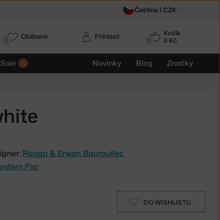
Čeština |
CZK
Košík
Oblíbené
Přihlásit
0 Kč
0
0
Sale
Novinky
Blog
Značky
white
igner:
Ronan & Erwan Bouroullec
systém Pier
DO WISHLISTU