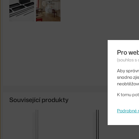
Pro we
(souhlas s 
Aby správn
snadno zji
neobtěžova
K tomu pot
Související produkty
Podrobné 