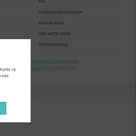
bílá
práškově lakovaná ocel
stolové desky
HAY-AB721-B665
5710441303855
dite na
Stolová doska Pier System, white
 Switch to
Pier System Work Shelf, white
byste vy
m vás