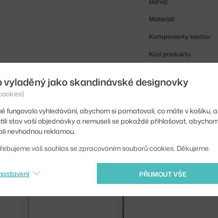
Barva:
Materiál:
Komponenty sestav:
Kód produktu
EAN
b vyladěný jako skandinávské designovky
cookies)
Ste zo Slovenska? Prej
Shopping from the EU?
ě fungovalo vyhledávání, abychom si pamatovali, co máte v košíku, a
stili stav vaší objednávky a nemuseli se pokaždé přihlašovat, abycho
li nevhodnou reklamou.
řebujeme váš souhlas se zpracováním souborů cookies. Děkujeme.
nastavení
PŘIJMOUT VŠE