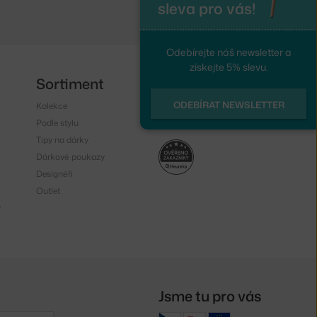
sleva pro vás!
Odebírejte náš newsletter a
získejte 5% slevu.
Sortiment
Sledujte nás
ODEBÍRAT NEWSLETTER
Kolekce
Instagram
Podle stylu
Facebook
Tipy na dárky
Dárkové poukazy
Designéři
Outlet
y
Jsme tu pro vás