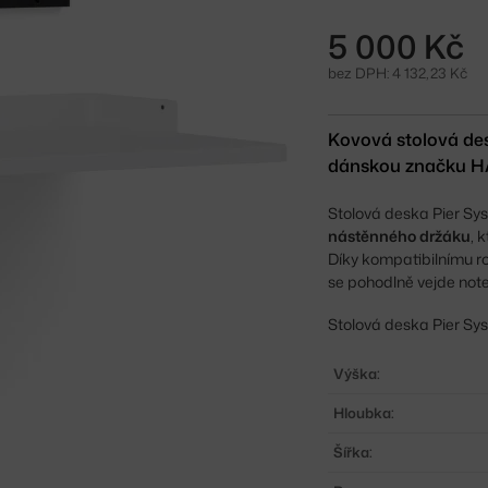
5 000 Kč
bez DPH: 4 132,23 Kč
Kovová stolová des
dánskou značku HAY
Stolová deska Pier Sy
nástěnného držáku
, 
Díky kompatibilnímu ro
se pohodlně vejde note
Stolová deska Pier Sys
Výška:
Hloubka:
Šířka: