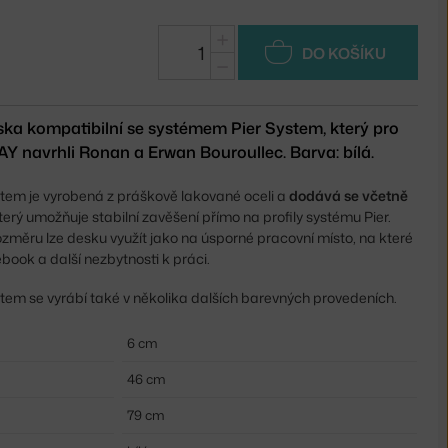
+
DO KOŠÍKU
−
ka kompatibilní se systémem Pier System, který pro
 navrhli Ronan a Erwan Bouroullec. Barva: bílá.
stem je vyrobená z práškově lakované oceli a
dodává se
včetně
který umožňuje stabilní zavěšení přímo na profily systému Pier.
změru lze desku využít jako na úsporné pracovní místo, na které
book a další nezbytnosti k práci.
tem se vyrábí také v několika dalších barevných provedeních.
6 cm
46 cm
79 cm