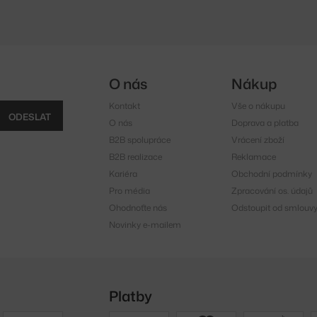
O nás
Nákup
Kontakt
Vše o nákupu
ODESLAT
O nás
Doprava a platba
B2B spolupráce
Vrácení zboží
B2B realizace
Reklamace
Kariéra
Obchodní podmínky
Pro média
Zpracování os. údajů
Ohodnoťte nás
Odstoupit od smlouv
Novinky e-mailem
Platby