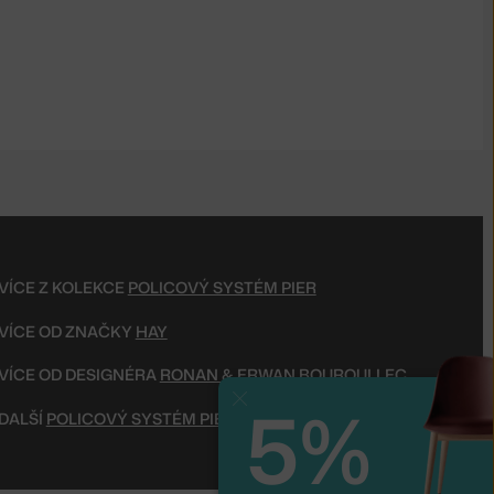
VÍCE Z KOLEKCE
POLICOVÝ SYSTÉM PIER
VÍCE OD ZNAČKY
HAY
VÍCE OD DESIGNÉRA
RONAN & ERWAN BOUROULLEC
5%
Zavřít
DALŠÍ
POLICOVÝ SYSTÉM PIER