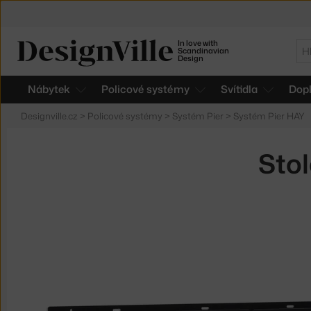
In love with
Hl
Scandinavian
Design
Nábytek
Policové systémy
Svítidla
Dop
Designville.cz
>
Policové systémy
>
Systém Pier
>
Systém Pier HAY
Stol