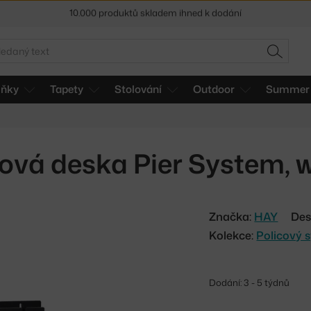
Sleva 5 % pro odběratele
newsletteru
30 dní na vrácení zboží
edat
HLEDAT
lňky
Tapety
Stolování
Outdoor
Summer 
ová deska Pier System, 
Značka:
HAY
Des
Kolekce:
Policový 
Dodání: 3 - 5 týdnů