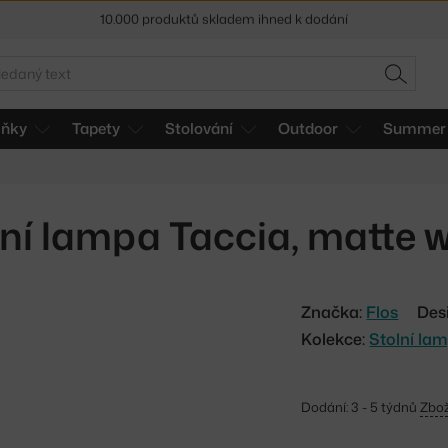
Sleva 5 % pro odběratele
newsletteru
30 dní na vrácení zboží
edat
HLEDAT
lňky
Tapety
Stolování
Outdoor
Summer 
lní lampa Taccia, matte w
Značka:
Flos
Des
Kolekce:
Stolní la
Dodání: 3 - 5 týdnů
Zbož