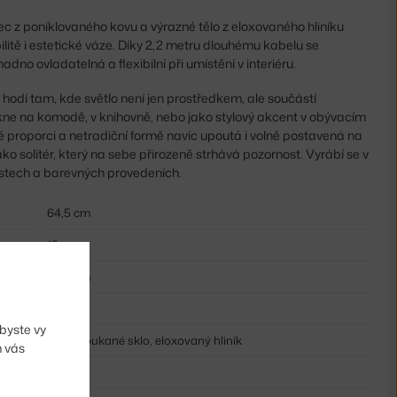
c z poniklovaného kovu a výrazné tělo z eloxovaného hliníku
litě i estetické váze. Díky 2,2 metru dlouhému kabelu se
no ovladatelná a flexibilní při umístění v interiéru.
 hodí tam, kde světlo není jen prostředkem, ale součástí
ikne na komodě, v knihovně, nebo jako stylový akcent v obývacím
né proporci a netradiční formě navíc upoutá i volně postavená na
ko solitér, který na sebe přirozeně strhává pozornost. Vyrábí se v
ostech a barevných provedeních.
64,5 cm
19 cm
49,5 cm
bílá
byste vy
ručně foukané sklo, eloxovaný hliník
m vás
2,2 m