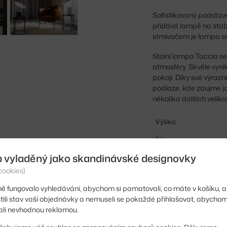
Sofistikovaný podstave
přidává lampě na stabi
stmívačem je lampa snad
Stolní lampa Taccia se
atmosféry. Skvěle vyn
pokoji. Díky své výraz
podlaze, kde zaujme ja
několika dalších velik
Výška:
Šířka:
b vyladěný jako skandinávské designovky
Šířka stínítka:
cookies)
Barva:
ě fungovalo vyhledávání, abychom si pamatovali, co máte v košíku, a
Materiál:
stili stav vaší objednávky a nemuseli se pokaždé přihlašovat, abycho
li nevhodnou reklamou.
Délka kabelu: