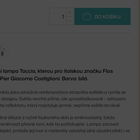
+
DO KOŠÍKU
−
ní lampa Taccia, kterou pro italskou značku Flos
 Pier Giacomo Castiglioni. Barva: bílá.
nikla jako odvážná reinterpretace stropního svítidla a rychle se
o designu. Světlo nevrhá přímo, ale zprostředkovaně – odrazem
o reflektoru, který rozptyluje jemné, nepřímé světlo do okolí.
ěný difuzor z ručně foukaného skla je směrovatelný, takže
asměrovat přesně tam, kde ho potřebujete. Lampa zároveň
jekt, protože její tvar a materiály vytvářejí silný vizuální efekt i ve