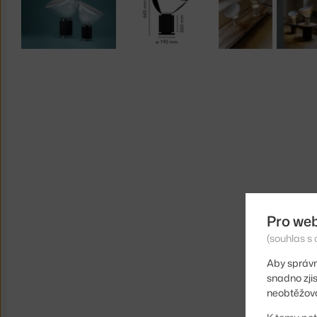
Pro we
(souhlas s 
Aby správn
snadno zji
neobtěžova