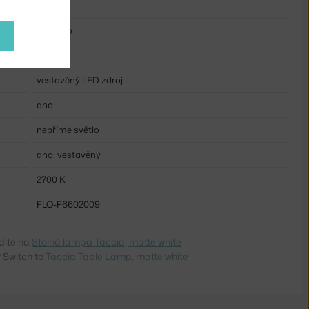
IP20
kov, sklo
28 W
vestavěný LED zdroj
ano
nepřímé světlo
ano, vestavěný
2700 K
FLO-F6602009
dite na
Stolná lampa Taccia, matte white
 Switch to
Taccia Table Lamp, matte white