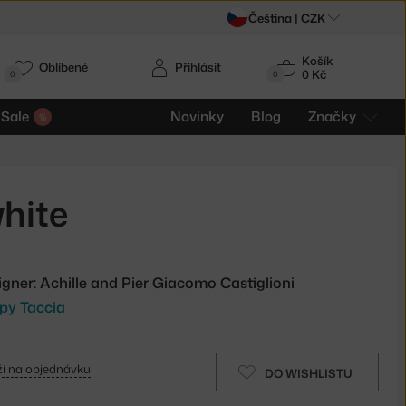
Čeština |
CZK
Košík
Oblíbené
Přihlásit
0 Kč
0
0
Sale
Novinky
Blog
Značky
hite
igner: Achille and Pier Giacomo Castiglioni
mpy Taccia
í na objednávku
DO WISHLISTU