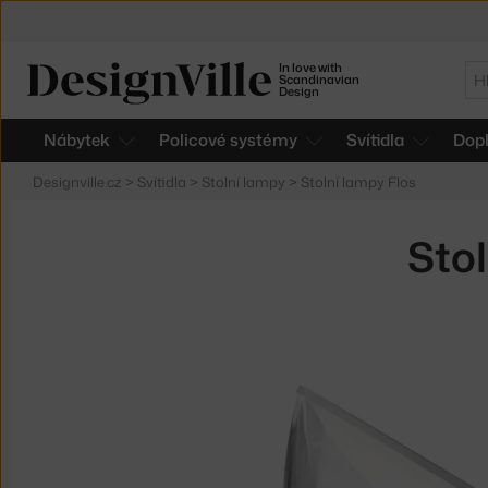
In love with
Hl
Scandinavian
Design
Nábytek
Policové systémy
Svítidla
Dop
Designville.cz
>
Svítidla
>
Stolní lampy
>
Stolní lampy Flos
Sto