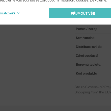
řebujeme váš souhlas se zpracováním souborů cookies. Děkujeme.
Krytí:
Hlavní materiál:
nastavení
PŘIJMOUT VŠE
Příkon:
Patice / zdroj:
Stmívatelné:
Distribuce světla:
Zdroj součástí:
Barevná teplota:
Kód produktu
Ste zo Slovenska? Prej
Shopping from the EU?