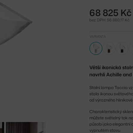
68 825 Kč
bez DPH: 56 880,17 Kč
VARIANTA
Větší ikonická stol
navrhli Achille and
Stolní lampa Taccia vz
stala ikonou světovéh
od výrazného hliníkovéh
Charakteristický sklen
můžete světelný tok n
působí jako elegantní ob
vypnutém stavu.