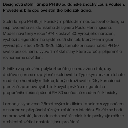
Designová stolní lampa PH 80 od dánské značky Louis Poulsen.
Provedení: bílé opálové stínítko, bílá základna.
Stolní lampa PH 80 je ikonickým příkladem nadčasového designu
inspirovaného vizí dánského designéra Poula Henningsena.
Model, navržený v roce 1974 k oslavě 80. výročí jeho narození,
vychází z legendárního systému tří stínítek, který Henningsen
vyvinul již v letech 1925-1926. Díky tomuto principu nabízí PH 80
světlo bez oslnění a vytváří měkké stíny, které zaručují příjemné a
rovnoměrné osvětlení.
Stínítka z opálového polykarbonátu jsou navržena tak, aby
dodávala jemně rozptýlené okolní světlo. Typickým prvkem tohoto
modelu je horní bílý reflektor, který odráží světlo. Díky kombinaci
precizně zpracovaných hliníkových prvků a elegantního
proporčního řešení působí PH 80 současně moderně i klasicky.
Lampa je vybavena 2,5metrovým textilním kabelem s vypínačem
a snadno se přizpůsobí různým místům v interiéru. Skvěle se hodí
na pracovní stůl, komodu nebo noční stolek, kde poskytuje měkké
ambientní světlo i dostatek jasu pro čtení.