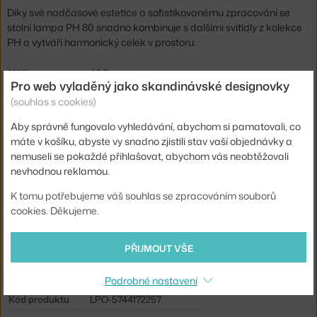
Díky své nadčasové estetice a sofistikovanému zpracování se
stolní lampa PH 80 snadno kombinuje s dalšími svítidly z kolekce
PH a vytváří harmonický celek v prostoru.
Výška:
40,5 cm
Pro web vyladěný jako skandinávské designovky
Průměr:
32 cm
(souhlas s cookies)
Barva:
bílá
Aby správně fungovalo vyhledávání, abychom si pamatovali, co
Materiál:
ocel, chrom, polykarbonát
máte v košíku, abyste vy snadno zjistili stav vaší objednávky a
nemuseli se pokaždé přihlašovat, abychom vás neobtěžovali
Délka kabelu:
2,5 m
nevhodnou reklamou.
Krytí:
IP20
K tomu potřebujeme váš souhlas se zpracováním souborů
Hlavní materiál:
kov
cookies. Děkujeme.
Patice / zdroj:
E14
PŘIJMOUT VŠE
Distribuce světla:
nepřímé světlo
Zdroj součástí:
ne
Podrobné nastavení
Kód produktu
LPO-5744172257