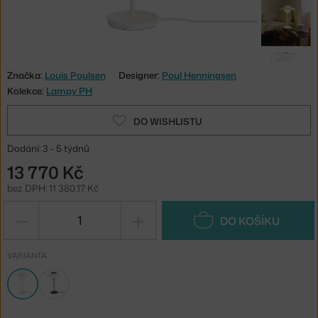
Značka:
Louis Poulsen
Designer:
Poul Henningsen
Kolekce:
Lampy PH
DO WISHLISTU
Dodání: 3 - 5 týdnů
13 770 Kč
bez DPH: 11 380,17 Kč
−
+
DO KOŠÍKU
VARIANTA