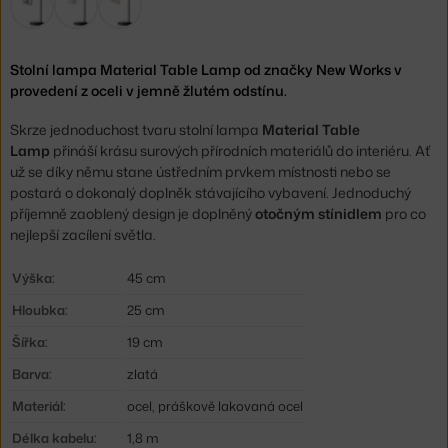
Stolní lampa Material Table Lamp od značky New Works v
provedení z oceli v jemně žlutém odstínu.
Skrze jednoduchost tvaru stolní lampa
Material Table
Lamp
přináší krásu surových přírodních materiálů do interiéru. Ať
už se díky němu stane ústředním prvkem místnosti nebo se
postará o dokonalý doplněk stávajícího vybavení. Jednoduchý
příjemně zaoblený design je doplněný
otočným stínidlem
pro co
nejlepší zacílení světla.
Výška:
45 cm
Hloubka:
25 cm
Šířka:
19 cm
Barva:
zlatá
Materiál:
ocel, práškově lakovaná ocel
Délka kabelu:
1,8 m