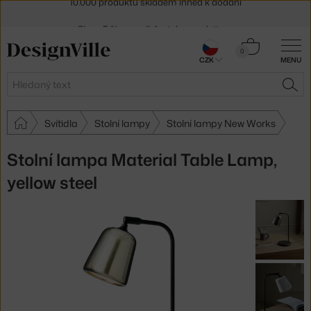
Sleva 5 % pro odběratele
newsletteru
30 dní na vrácení zboží
Košík
0
CZK
MENU
0 Kč
Hledat
HLE
Svítidla
Stolní lampy
Stolní lampy New Works
Stolní lampa Material Table Lamp,
yellow steel