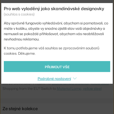
Krytí:
IP20
Pro web vyladěný jako skandinávské designovky
Hlavní materiál:
kov
(souhlas s cookies)
Patice / zdroj:
E14
Aby správně fungovalo vyhledávání, abychom si pamatovali, co
máte v košíku, abyste vy snadno zjistili stav vaší objednávky a
Stmívatelné:
ano
nemuseli se pokaždé přihlašovat, abychom vás neobtěžovali
Distribuce světla:
přímé osvětlení
nevhodnou reklamou.
Zdroj součástí:
ne
K tomu potřebujeme váš souhlas se zpracováním souborů
cookies. Děkujeme.
Max Watt (LED):
7 W
Kód produktu
NWK-20141
PŘIJMOUT VŠE
EAN
5712826201411
Podrobné nastavení
Ste zo Slovenska? Prejdite na
Stolná lampa Material, yellow steel
Shopping from the EU? Switch to
Material Lamp, yellow steel
Ze stejné kolekce