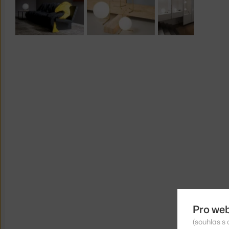
Pro we
(souhlas s 