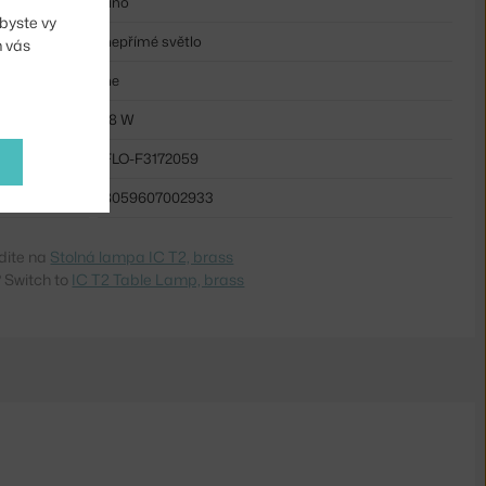
ano
byste vy
nepřímé světlo
m vás
ne
18 W
FLO-F3172059
8059607002933
dite na
Stolná lampa IC T2, brass
 Switch to
IC T2 Table Lamp, brass