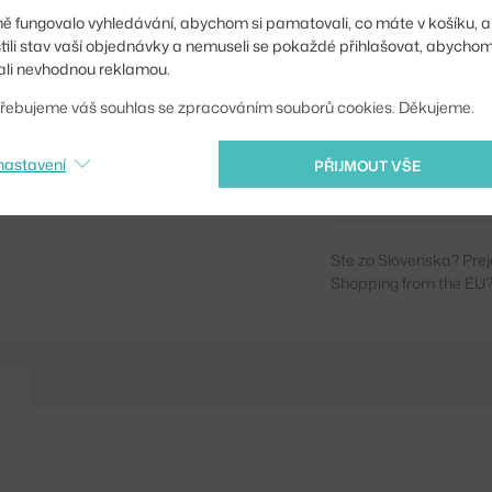
Stmívatelné:
ě fungovalo vyhledávání, abychom si pamatovali, co máte v košíku, a
Distribuce světla:
stili stav vaší objednávky a nemuseli se pokaždé přihlašovat, abycho
li nevhodnou reklamou.
Zdroj součástí:
řebujeme váš souhlas se zpracováním souborů cookies. Děkujeme.
Max Watt (LED):
Kód produktu
nastavení
PŘIJMOUT VŠE
EAN
Ste zo Slovenska? Prej
Shopping from the EU?