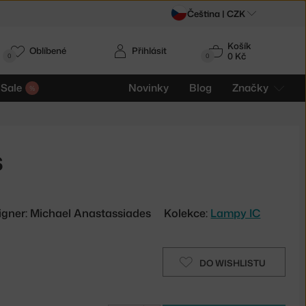
Čeština |
CZK
Košík
Oblíbené
Přihlásit
0 Kč
0
0
Sale
Novinky
Blog
Značky
s
igner: Michael Anastassiades
Kolekce:
Lampy IC
DO WISHLISTU