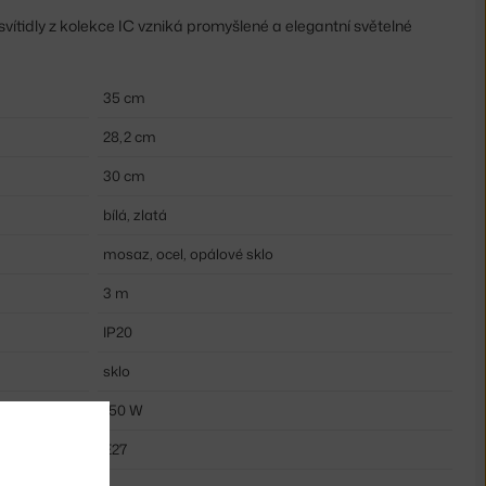
svítidly z kolekce IC vzniká promyšlené a elegantní světelné
35 cm
28,2 cm
30 cm
bílá, zlatá
mosaz, ocel, opálové sklo
3 m
IP20
sklo
150 W
E27