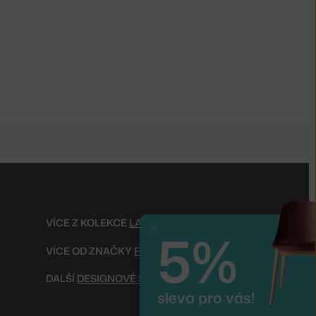
VÍCE Z KOLEKCE
LAMPY IC
5%
Zavřít
VÍCE OD ZNAČKY
FLOS
DALŠÍ
DESIGNOVÉ STOLNÍ LAMPY
sleva pro vás!