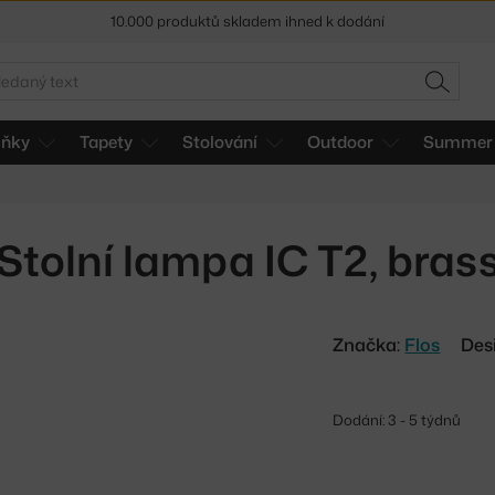
10.000 produktů skladem ihned k dodání
Sleva 5 % pro odběratele
newsletteru
edat
HLEDAT
30 dní na vrácení zboží
lňky
Tapety
Stolování
Outdoor
Summer 
Stolní lampa IC T2, bras
Značka:
Flos
Des
Dodání: 3 - 5 týdnů