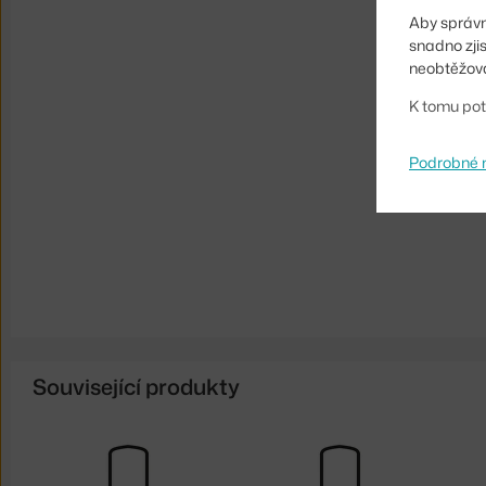
Aby správn
snadno zji
neobtěžova
K tomu pot
Podrobné 
Související produkty