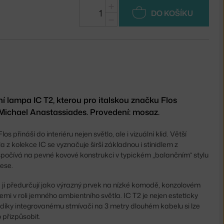
+
DO KOŠÍKU
−
ní lampa IC T2, kterou pro italskou značku Flos
Michael Anastassiades. Provedení: mosaz.
os přináší do interiéru nejen světlo, ale i vizuální klid. Větší
dla z kolekce IC se vyznačuje širší základnou i stínidlem z
spočívá na pevné kovové konstrukci v typickém „balančním“ stylu
dese.
 ji předurčují jako výrazný prvek na nízké komodě, konzolovém
emi v roli jemného ambientního světla. IC T2 je nejen esteticky
 – díky integrovanému stmívači na 3 metry dlouhém kabelu si lze
o přizpůsobit.