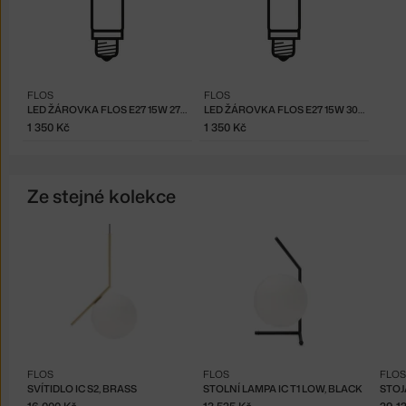
FLOS
FLOS
LED ŽÁROVKA FLOS E27 15W 2700K
LED ŽÁROVKA FLOS E27 15W 3000K
1 350 Kč
1 350 Kč
Ze stejné kolekce
FLOS
FLOS
FLOS
SVÍTIDLO IC S2, BRASS
STOLNÍ LAMPA IC T1 LOW, BLACK
STOJ