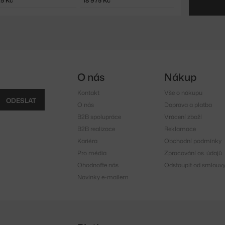
25 Kč
18 975 Kč
O nás
Nákup
Kontakt
Vše o nákupu
ODESLAT
O nás
Doprava a platba
B2B spolupráce
Vrácení zboží
B2B realizace
Reklamace
Kariéra
Obchodní podmínky
Pro média
Zpracování os. údajů
Ohodnoťte nás
Odstoupit od smlouv
Novinky e-mailem