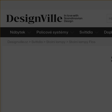
In love with
Hl
Scandinavian
Design
Nábytek
Policové systémy
Svítidla
Dop
Designville.cz
>
Svítidla
>
Stolní lampy
>
Stolní lampy Flos