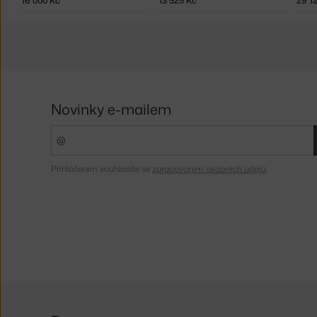
16 000 Kč
13 525 Kč
29 1
Novinky e-mailem
Přihlášením souhlasíte se
zpracováním osobních údajů
.