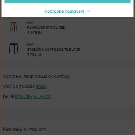
NEW WORKS
STOLIČKA ATLAS, NATURAL OAK
Podrobné nastavení
13 340 Kč
HAY
REVOLVER STOOL, RED
4 975 Kč
HAY
STOLIČKA SOFT EDGE 72, BLACK
7 725 Kč
VÍCE Z KOLEKCE STOLIČKY X-STOOL
VÍCE OD ZNAČKY
BOLIA
DALŠÍ
STOLIČKY A LAVICE
Novinky e-mailem