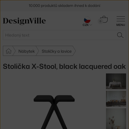
10.000 produktů skladem ihned k dodání
Sleva 5 % pro odběratele
newsletteru
Košík
0
CZK
MENU
0 Kč
30 dní na vrácení zboží
Hledat
HLE
Nábytek
Stoličky a lavice
Stolička X-Stool, black lacquered oak