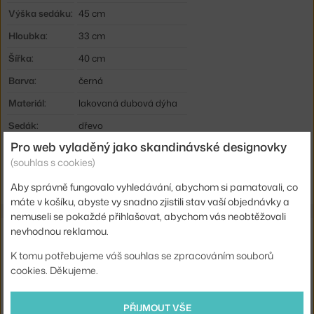
Výška sedáku:
45 cm
Hloubka:
33 cm
Šířka:
40 cm
Barva:
černá
Materiál:
lakovaná dubová dýha
Sedák:
dřevo
Pro web vyladěný jako skandinávské designovky
Podnož:
dřevo
(souhlas s cookies)
Kód produktu
BOL-02-306-01_6788588
Aby správně fungovalo vyhledávání, abychom si pamatovali, co
máte v košíku, abyste vy snadno zjistili stav vaší objednávky a
nemuseli se pokaždé přihlašovat, abychom vás neobtěžovali
Také by se vám mohlo líbit
nevhodnou reklamou.
K tomu potřebujeme váš souhlas se zpracováním souborů
VITRA
cookies. Děkujeme.
STOLEK/STOLIČKA CORK, MODEL D
12 090 Kč
PŘIJMOUT VŠE