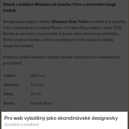
Stolek z kolekce Wooden od značky Vitra v provedení large
(velké).
Designovou kolekci stolků
Wooden Side Table
navrhla pro značku
Vitra designérská dvojice Ronan a Erwan Bouroullec v roce 2015.
Stolek je navržen z tvarované dubové nebo ořechové překližky.
Štíhlá stolová deska s lehce zaoblenými rohy dodává stolku
elegantní vzhled.
Kolekce stolků Wooden nabízí několik barevných a velikostních
provedení.
Výška:
36,5 cm
Hloubka:
31,5 cm
Šířka:
70 cm
Barva:
tmavé dřevo
Materiál:
lakovaná dubová dýha
Pro web vyladěný jako skandinávské designovky
Podnož:
dřevo
(souhlas s cookies)