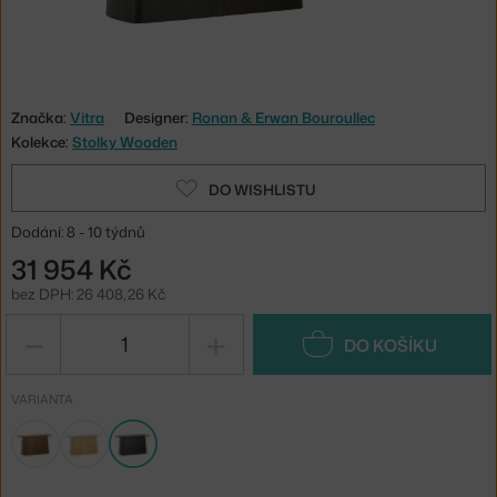
Značka:
Vitra
Designer:
Ronan & Erwan Bouroullec
Kolekce:
Stolky Wooden
DO WISHLISTU
Dodání: 8 - 10 týdnů
31 954 Kč
bez DPH: 26 408,26 Kč
−
+
DO KOŠÍKU
VARIANTA