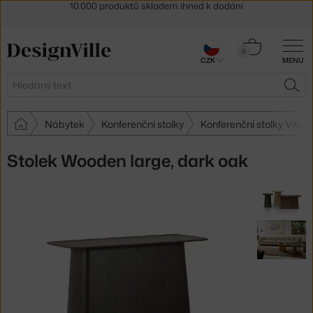
Sleva 5 % pro odběratele
newsletteru
30 dní na vrácení zboží
Košík
0
CZK
MENU
0 Kč
Hledat
HLE
Nábytek
Konferenční stolky
Konferenční stolky Vitra
Stolek Wooden large, dark oak