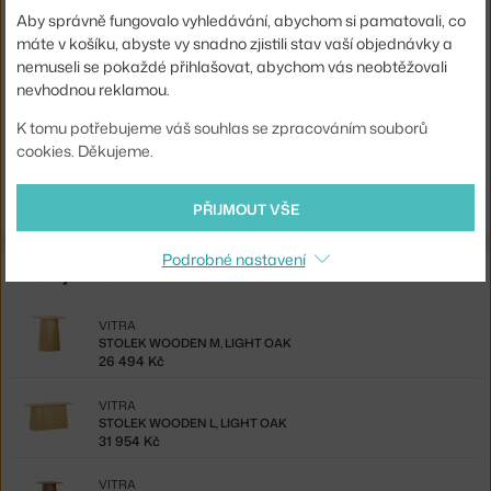
Tvar stolu:
obdélník
Aby správně fungovalo vyhledávání, abychom si pamatovali, co
Deska stolu:
dřevo
máte v košíku, abyste vy snadno zjistili stav vaší objednávky a
nemuseli se pokaždé přihlašovat, abychom vás neobtěžovali
Kód produktu
VIT-21051412
nevhodnou reklamou.
EAN
4055737041860
K tomu potřebujeme váš souhlas se zpracováním souborů
cookies. Děkujeme.
Ste zo Slovenska? Prejdite na
Stolík Wooden L, dark oak
Shopping from the EU? Switch to
Wooden Table L, dark oak
PŘIJMOUT VŠE
Podrobné nastavení
Ze stejné kolekce
VITRA
STOLEK WOODEN M, LIGHT OAK
26 494 Kč
VITRA
STOLEK WOODEN L, LIGHT OAK
31 954 Kč
VITRA