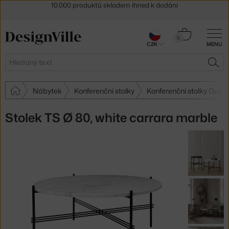
Sleva 5 % pro odběratele
newsletteru
30 dní na vrácení zboží
Košík
0
CZK
MENU
0 Kč
Hledat
HLE
Nábytek
Konferenční stolky
Konferenční stolky Gubi
Stolek TS Ø 80, white carrara marble