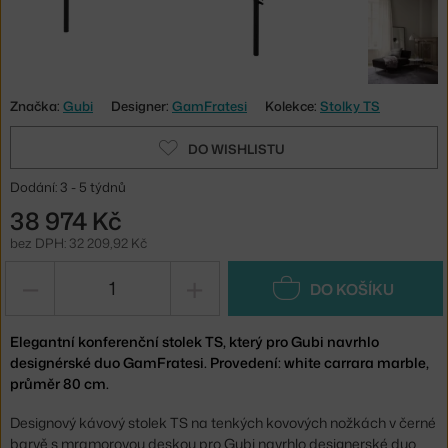
Značka:
Gubi
Designer:
GamFratesi
Kolekce:
Stolky TS
DO WISHLISTU
Dodání: 3 - 5 týdnů
38 974 Kč
bez DPH: 32 209,92 Kč
−
+
DO KOŠÍKU
Elegantní konferenční stolek TS, který pro Gubi navrhlo
designérské duo GamFratesi. Provedení: white carrara marble,
průměr 80 cm.
Designový kávový stolek TS na tenkých kovových nožkách v černé
barvě s mramorovou deskou pro Gubi navrhlo designerské duo