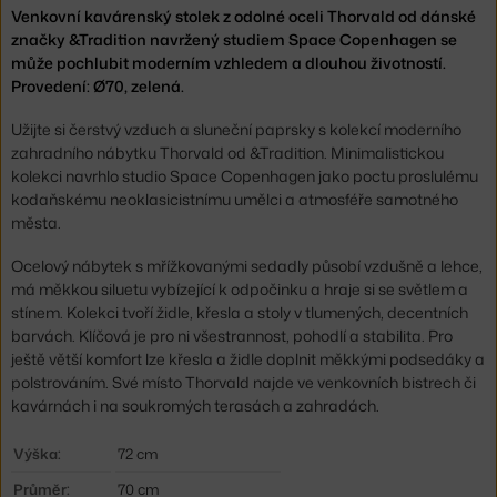
Venkovní kavárenský stolek z odolné oceli Thorvald od dánské
značky &Tradition navržený studiem Space Copenhagen se
může pochlubit moderním vzhledem a dlouhou životností.
Provedení: Ø70, zelená.
Užijte si čerstvý vzduch a sluneční paprsky s kolekcí moderního
zahradního nábytku Thorvald od &Tradition. Minimalistickou
kolekci navrhlo studio Space Copenhagen jako poctu proslulému
kodaňskému neoklasicistnímu umělci a atmosféře samotného
města.
Ocelový nábytek s mřížkovanými sedadly působí vzdušně a lehce,
má měkkou siluetu vybízející k odpočinku a hraje si se světlem a
stínem. Kolekci tvoří židle, křesla a stoly v tlumených, decentních
barvách. Klíčová je pro ni všestrannost, pohodlí a stabilita. Pro
ještě větší komfort lze křesla a židle doplnit měkkými podsedáky a
polstrováním. Své místo Thorvald najde ve venkovních bistrech či
kavárnách i na soukromých terasách a zahradách.
Výška:
72 cm
Průměr:
70 cm