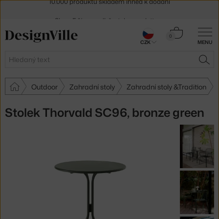
Sleva 5 % pro odběratele
newsletteru
30 dní na vrácení zboží
Košík
0
CZK
MENU
0 Kč
Hledat
HLE
Outdoor
Zahradní stoly
Zahradní stoly &Tradition
Stolek Thorvald SC96, bronze green