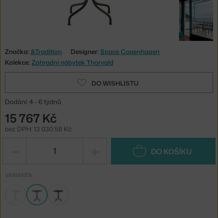
Značka:
&Tradition
Designer:
Space Copenhagen
Kolekce:
Zahradní nábytek Thorvald
DO WISHLISTU
Dodání: 4 - 6 týdnů
15 767 Kč
bez DPH: 13 030,58 Kč
−
+
DO KOŠÍKU
VARIANTA