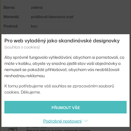
Barva:
zelená
Materiál:
práškově lakovaná ocel
Podnož:
kov
Tvar stolu:
kruh
Pro web vyladěný jako skandinávské designovky
Deska stolu:
kov
(souhlas s cookies)
Typ:
Jídelní / barový stůl
Aby správně fungovalo vyhledávání, abychom si pamatovali, co
máte v košíku, abyste vy snadno zjistili stav vaší objednávky a
Kód produktu
AND-135150A409
nemuseli se pokaždé přihlašovat, abychom vás neobtěžovali
nevhodnou reklamou.
Ste zo Slovenska? Prejdite na
Stolík Thorvald SC96, bronze green
Shopping from the EU? Switch to
Thorvald SC96 Table, bronze
K tomu potřebujeme váš souhlas se zpracováním souborů
green
cookies. Děkujeme.
PŘIJMOUT VŠE
Související produkty
Podrobné nastavení
&TRADITION