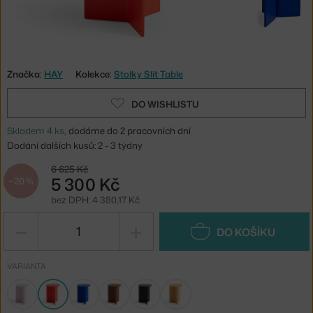
Značka:
HAY
Kolekce:
Stolky Slit Table
DO WISHLISTU
Skladem 4 ks
, dodáme do 2 pracovních dní
Dodání dalších kusů: 2 - 3 týdny
6 625 Kč
5 300 Kč
−20 %
bez DPH: 4 380,17 Kč
−
+
DO KOŠÍKU
VARIANTA