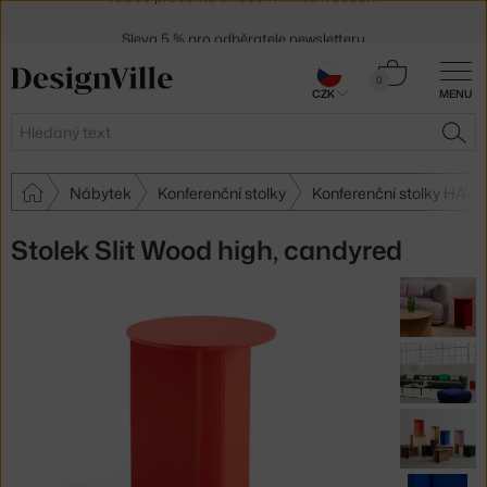
Sleva 5 % pro odběratele
newsletteru
30 dní na vrácení zboží
Košík
0
CZK
MENU
0 Kč
Hledat
HLE
Nábytek
Konferenční stolky
Konferenční stolky HAY
Stolek Slit Wood high, candyred