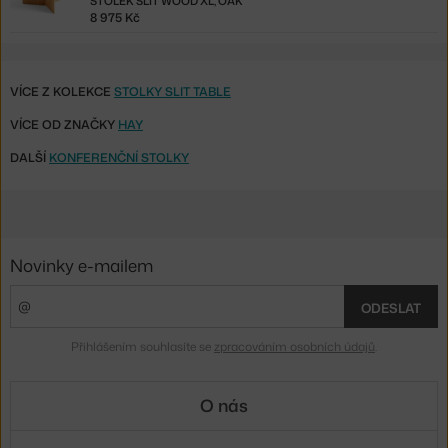
STOLEK SLIT WOOD XL, OAK
8 975 Kč
VÍCE Z KOLEKCE
STOLKY SLIT TABLE
VÍCE OD ZNAČKY
HAY
DALŠÍ
KONFERENČNÍ STOLKY
Novinky e-mailem
ODESLAT
Přihlášením souhlasíte se
zpracováním osobních údajů
.
O nás