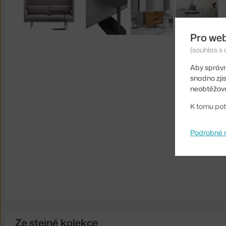
Pro we
(souhlas s 
Aby správn
snadno zji
neobtěžova
K tomu pot
Podrobné 
Ze stejné kolekce