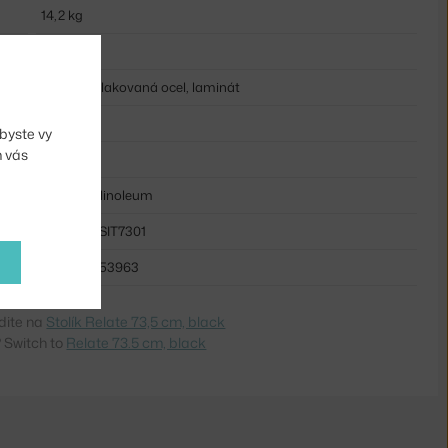
14,2 kg
černá
práškově lakovaná ocel, laminát
kov
byste vy
m vás
ovál
laminát / linoleum
MUU-RLTSIT7301
5713295253963
dite na
Stolík Relate 73,5 cm, black
 Switch to
Relate 73.5 cm, black