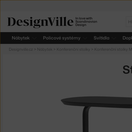
In love with
Hl
Scandinavian
Design
Nábytek
Policové systémy
Svítidla
Dop
Designville.cz
>
Nábytek
>
Konferenční stolky
>
Konferenční stolky 
S