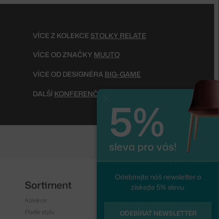
VÍCE Z KOLEKCE
STOLKY RELATE
VÍCE OD ZNAČKY
MUUTO
VÍCE OD DESIGNÉRA
BIG-GAME
DALŠÍ
KONFERENČNÍ STOLKY
5%
Zavřít
sleva pro vás!
Odebírejte náš newsletter a
Sortiment
Sledujte nás
získejte 5% slevu.
Kolekce
Instagram
Podle stylu
Facebook
ODEBÍRAT NEWSLETTER