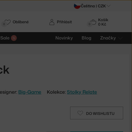
Čeština |
CZK
Košík
Oblíbené
Přihlásit
0 Kč
0
0
Sale
Novinky
Blog
Značky
ck
esigner:
Big-Game
Kolekce:
Stolky Relate
DO WISHLISTU