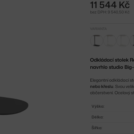
11 544 Kč
bez DPH: 9 540,50 Kč
VARIANTA
Odkládací stolek R
navrhlo studio Bi
Elegantní odkládací st
nebo křeslu
. Svou vel
občerstvení. Ocelový 
Výška:
Délka:
Šířka: