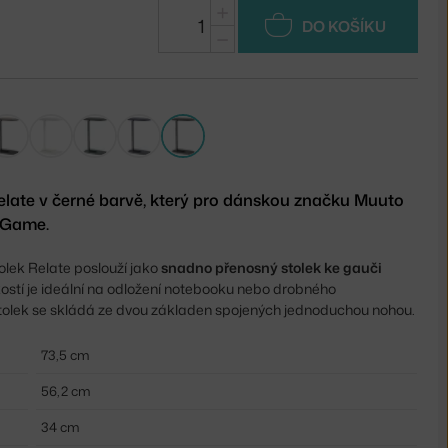
+
DO KOŠÍKU
−
elate v černé barvě, který pro dánskou značku Muuto
g-Game.
olek Relate poslouží jako
snadno přenosný stolek ke gauči
ikostí je ideální na odložení notebooku nebo drobného
stolek se skládá ze dvou základen spojených jednoduchou nohou.
73,5 cm
56,2 cm
34 cm