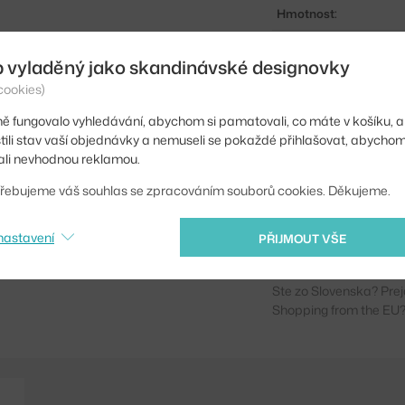
Hmotnost:
Barva:
b vyladěný jako skandinávské designovky
Materiál:
cookies)
Podnož:
ě fungovalo vyhledávání, abychom si pamatovali, co máte v košíku, a
stili stav vaší objednávky a nemuseli se pokaždé přihlašovat, abycho
Tvar stolu:
li nevhodnou reklamou.
Deska stolu:
řebujeme váš souhlas se zpracováním souborů cookies. Děkujeme.
Kód produktu
nastavení
PŘIJMOUT VŠE
EAN
Ste zo Slovenska? Prej
Shopping from the EU?