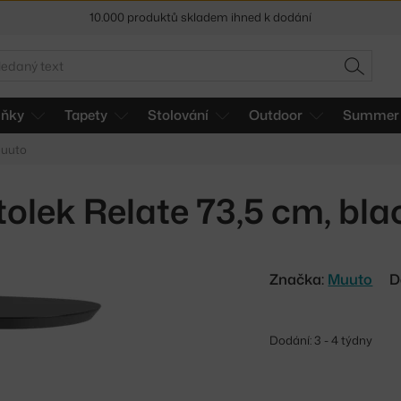
10.000 produktů skladem ihned k dodání
Sleva 5 % pro odběratele
newsletteru
edat
HLEDAT
30 dní na vrácení zboží
lňky
Tapety
Stolování
Outdoor
Summer 
Muuto
tolek Relate 73,5 cm, bla
Značka:
Muuto
D
Dodání: 3 - 4 týdny