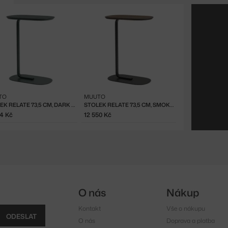
TO
MUUTO
STOLEK RELATE 73,5 CM, DARK GREEN
STOLEK RELATE 73,5 CM, SMOKED OAK/BLACK
44 Kč
12 550 Kč
O nás
Nákup
Kontakt
Vše o nákupu
ODESLAT
O nás
Doprava a platba