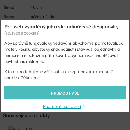
Šířka:
45 cm
Barva:
béžová, šedá
Pro web vyladěný jako skandinávské designovky
Materiál:
borovicové dřevo
(souhlas s cookies)
Podnož:
dřevo
Aby správně fungovalo vyhledávání, abychom si pamatovali, co
Tvar stolu:
čtverec
máte v košíku, abyste vy snadno zjistili stav vaší objednávky a
Deska stolu:
dřevo
nemuseli se pokaždé přihlašovat, abychom vás neobtěžovali
nevhodnou reklamou.
Kód produktu
HAY-AD120-C947-AM89
K tomu potřebujeme váš souhlas se zpracováním souborů
EAN
5710441325468
cookies. Děkujeme.
Ste zo Slovenska? Prejdite na
Stolík Crate, london fog
Shopping from the EU? Switch to
Crate Low Table, london fog
PŘIJMOUT VŠE
Podrobné nastavení
Související produkty
HAY