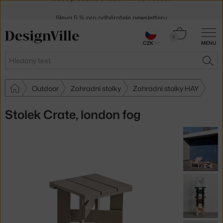
Sleva 5 % pro odběratele
newsletteru
30 dní na vrácení zboží
Košík
0
CZK
MENU
0 Kč
Hledat
HLE
Outdoor
Zahradní stolky
Zahradní stolky HAY
Stolek Crate, london fog