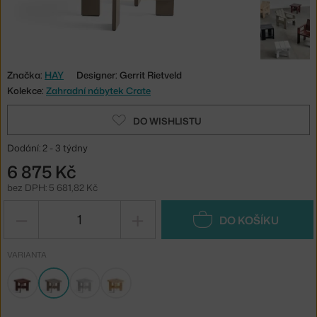
Značka:
HAY
Designer: Gerrit Rietveld
Kolekce:
Zahradní nábytek Crate
DO WISHLISTU
Dodání: 2 - 3 týdny
6 875 Kč
bez DPH: 5 681,82 Kč
−
+
DO KOŠÍKU
VARIANTA