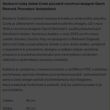
Venkovní nízký stolek Crate původně navrhnul designér Gerrit
Rietveld. Provedení: šedobéžová.
Moderní, funkční a cenově dostupná kolekce venkovního nábytku
Crate je ztělesněním nadčasovosti kvalitního designu. Už v roce
1934 ji navrhnul designér Gerrit Rietveld k využití přebytečných
dřevěných beden. Ikonickou kolekci v roce 2023 na trh znovu
uvedla dánská značka Hay ve spolupráci s Rietveld Originals.
Sérii tvoří židle s područkami, křesla a dva druhy stolků, vyrobené
s respektem k původnímu designu a sdílející stejné vyvážené
proporce a znatelnou konstrukci pro minimalizaci výrobních
nákladů a optimalizaci procesu montáže.
Kolekce je vyrobena z masivní borovice s certifikací FSC s odolnou
povrchovou úpravou vhodnou pro venkovní použití. Jednoduchost
série a čistý design odráží architektonický styl designéra,
který poskytuje funkčnost a pohodlí, aniž by zabíral prostor a je
pro každého.
Výška:
40 cm
Délka:
45 cm