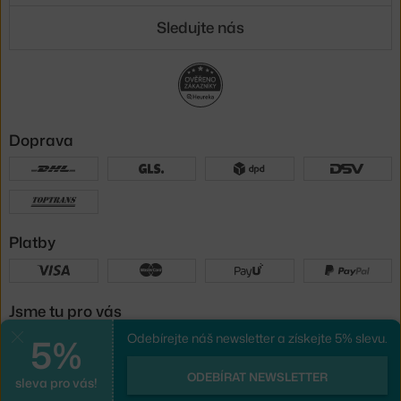
Sledujte nás
Doprava
Platby
Jsme tu pro vás
5%
Odebírejte náš newsletter a získejte 5% slevu.
Zavřít
UX design
a
e-shop na míru
od
ODEBÍRAT NEWSLETTER
sleva pro vás!
PeckaDesign