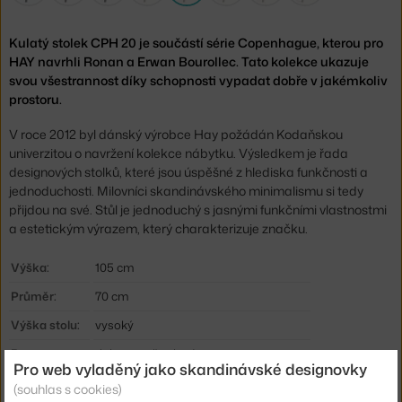
Kulatý stolek CPH 20 je součástí série Copenhague, kterou pro
HAY navrhli Ronan a Erwan Bourollec. Tato kolekce ukazuje
svou všestrannost díky schopnosti vypadat dobře v jakémkoliv
prostoru.
V roce 2012 byl dánský výrobce Hay požádán Kodaňskou
univerzitou o navržení kolekce nábytku. Výsledkem je řada
designových stolků, které jsou úspěšné z hlediska funkčnosti a
jednoduchosti. Milovníci skandinávského minimalismu si tedy
přijdou na své. Stůl je jednoduchý s jasnými funkčními vlastnostmi
a estetickým výrazem, který charakterizuje značku.
Výška:
105 cm
Průměr:
70 cm
Výška stolu:
vysoký
Barva:
dub, tmavě zelená
Pro web vyladěný jako skandinávské designovky
Materiál:
lakovaná MDF, dubové dřevo, linoleum
(souhlas s cookies)