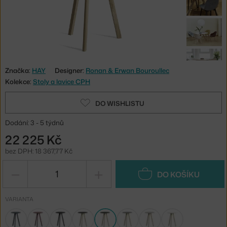
Značka:
HAY
Designer:
Ronan & Erwan Bouroullec
Kolekce:
Stoly a lavice CPH
DO WISHLISTU
Dodání: 3 - 5 týdnů
22 225 Kč
bez DPH: 18 367,77 Kč
−
+
DO KOŠÍKU
VARIANTA