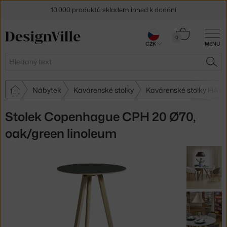
10.000 produktů skladem ihned k dodání
Sleva 5 % pro odběratele
newsletteru
Košík
0
CZK
MENU
0 Kč
30 dní na vrácení zboží
Hledat
HLE
Nábytek
Kavárenské stolky
Kavárenské stolky HAY
Stolek Copenhague CPH 20 Ø70,
oak/green linoleum