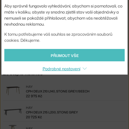
Podnož:
dřevo
Aby správně fungovalo vyhledávání, abychom si pamatovali, co
máte v košíku, abyste vy snadno zjistili stav vaší objednávky a
Tvar stolu:
kruh
nemuseli se pokaždé přihlašovat, abychom vás neobtěžovali
Deska stolu:
laminát / linoleum
nevhodnou reklamou.
Kód produktu
HAY-AE864-A531-AR09
K tomu potřebujeme váš souhlas se zpracováním souborů
cookies. Děkujeme.
Ste zo Slovenska? Prejdite na
CPH 20 Ø70, oak/green linoleum
Shopping from the EU? Switch to
CPH 20 Ø70, oak/green linoleum
PŘIJMOUT VŠE
Podrobné nastavení
Ze stejné kolekce
HAY
CPH DEUX 210 L140, STONE GREY/BEECH
22 975 Kč
HAY
CPH DEUX 215 L200, STONE GREY
20 725 Kč
HAY