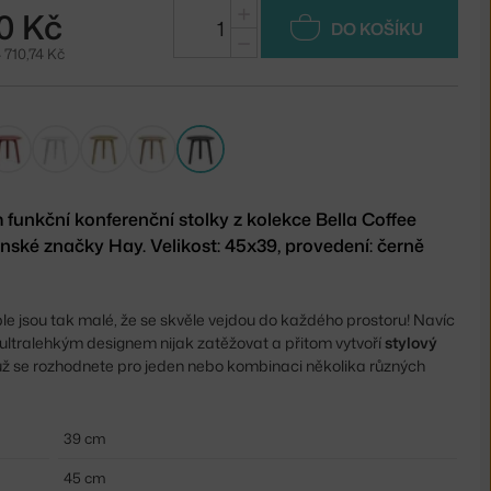
+
0 Kč
DO KOŠÍKU
−
 710,74 Kč
 funkční konferenční stolky z kolekce Bella Coffee
ánské značky Hay. Velikost: 45x39, provedení: černě
ble jsou tak malé, že se skvěle vejdou do každého prostoru! Navíc
ultralehkým designem nijak zatěžovat a přitom vytvoří
stylový
 už se rozhodnete pro jeden nebo kombinaci několika různých
39 cm
45 cm