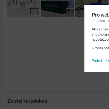
Pro we
(souhlas s 
Aby správn
snadno zji
neobtěžova
K tomu pot
Podrobné 
Ze stejné kolekce