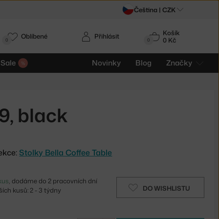
Čeština |
CZK
Košík
Oblíbené
Přihlásit
0 Kč
0
0
Sale
Novinky
Blog
Značky
9, black
ekce:
Stolky Bella Coffee Table
kus
, dodáme do 2 pracovních dní
DO WISHLISTU
ích kusů: 2 - 3 týdny