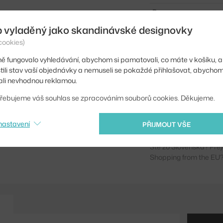
Barva:
b vyladěný jako skandinávské designovky
Materiál:
cookies)
Podnož:
ě fungovalo vyhledávání, abychom si pamatovali, co máte v košíku, a
Tvar stolu:
stili stav vaší objednávky a nemuseli se pokaždé přihlašovat, abycho
li nevhodnou reklamou.
Deska stolu:
řebujeme váš souhlas se zpracováním souborů cookies. Děkujeme.
Kód produktu
EAN
nastavení
PŘIJMOUT VŠE
Ste zo Slovenska? Prej
Shopping from the EU?