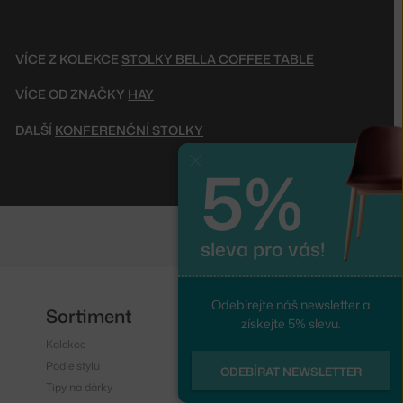
VÍCE Z KOLEKCE
STOLKY BELLA COFFEE TABLE
VÍCE OD ZNAČKY
HAY
DALŠÍ
KONFERENČNÍ STOLKY
5%
Zavřít
sleva pro vás!
Odebírejte náš newsletter a
Sortiment
Sledujte nás
získejte 5% slevu.
Kolekce
Instagram
Podle stylu
Facebook
ODEBÍRAT NEWSLETTER
Tipy na dárky