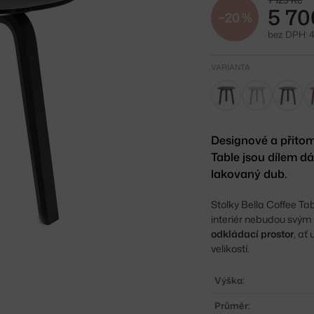
7 125 Kč
5 70
−20 %
bez DPH: 4
VARIANTA
Designové a přitom
Table jsou dílem d
lakovaný dub.
Stolky Bella Coffee Ta
interiér nebudou svým 
odkládací prostor
, ať
velikostí.
Výška:
Průměr: