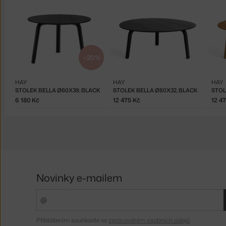
−20 %
HAY
HAY
HAY
STOLEK BELLA Ø60X39, BLACK
STOLEK BELLA Ø80X32, BLACK
6 180 Kč
12 475 Kč
12 4
Novinky e-mailem
Přihlášením souhlasíte se
zpracováním osobních údajů
.