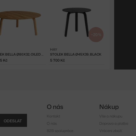
−20 %
HAY
STOLEK BELLA Ø80X32, OILED OAK
STOLEK BELLA Ø45X39, BLACK
75 Kč
5 700 Kč
O nás
Nákup
Kontakt
Vše o nákupu
ODESLAT
O nás
Doprava a platba
B2B spolupráce
Vrácení zboží