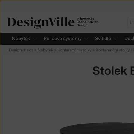
In love with
Hl
Scandinavian
Design
Nábytek
Policové systémy
Svítidla
Dop
Designville.cz
>
Nábytek
>
Konferenční stolky
>
Konferenční stolky 
Stolek 