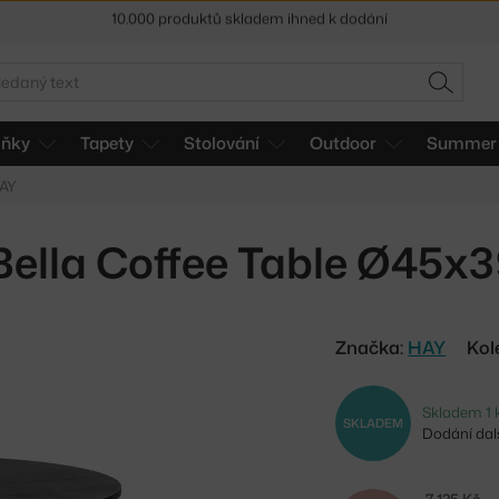
Sleva 5 % pro odběratele
newsletteru
30 dní na vrácení zboží
edat
HLEDAT
lňky
Tapety
Stolování
Outdoor
Summer 
HAY
Bella Coffee Table Ø45x3
Značka:
HAY
Kol
Skladem 1 
SKLADEM
Dodání dalš