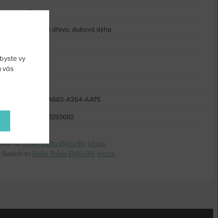
černá
dubové dřevo, dubová dýha
dřevo
byste vy
kruh
m vás
dřevo
HAY-AA683-A354-AA75
5710441293682
dite na
Stolík Bella Ø45x39, black
 Switch to
Bella Table Ø45x39, black