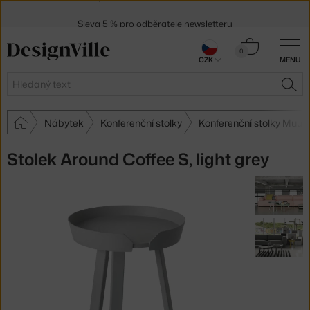
Sleva 5 % pro odběratele
newsletteru
30 dní na vrácení zboží
Košík
0
CZK
MENU
0 Kč
Hledat
HLE
Nábytek
Konferenční stolky
Konferenční stolky Muut
Stolek Around Coffee S, light grey