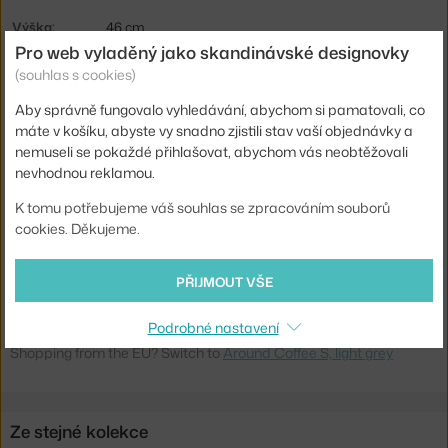
Výška:
46 cm
Pro web vyladěný jako skandinávské designovky
Průměr:
45 cm
(souhlas s cookies)
Barva:
světle šedá
Aby správně fungovalo vyhledávání, abychom si pamatovali, co
Materiál:
překližka, jasanové dřevo
máte v košíku, abyste vy snadno zjistili stav vaší objednávky a
nemuseli se pokaždé přihlašovat, abychom vás neobtěžovali
Podnož:
dřevo
nevhodnou reklamou.
Tvar stolu:
kruh
K tomu potřebujeme váš souhlas se zpracováním souborů
Deska stolu:
dřevo
cookies. Děkujeme.
Kód produktu
MUU-AROTABSM05
PŘIJMOUT VŠE
EAN
5710562100647
Podrobné nastavení
Ste zo Slovenska? Prejdite na
Around Coffee S, light grey
Shopping from the EU? Switch to
Around Coffee S, light grey
Ze stejné kolekce