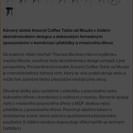
Kávový stolek Around Coffee Table od Muuto v čistém
skandinávském designu s dokonalým řemeslným
zpracováním v kombinaci překližky a masivního dřeva.
Do kolekce vtiskl návrhář Thomas Bentzen hlavní myšlenku
značky Muuto, snažil se tedy skandinávský design uchopit z jiné
perspektivy. Pro konferenční stolek Around Coffee Table od Muuto
je charakteristický dýhový rám, který se vine podél okraje stolu a
může tak zabránit třeba přepadání nádobí přes okraj.
Dřevěné stolky jsou vyráběné z překližky z jasanového nebo
dubového dřeva v kombinaci s nožkami z masivu. Barvené spojují
nohy z masivního jasanového dřeva s MDF deskou nebo
překližkou z jasanového dřeva. Povrch je ošetřen lakem v
dostatečné vrstvě, která zabrání opotřebení každodenního
používání. K čištění výrobce doporučuje vlhký hadřík se šetrným
čistidlem.